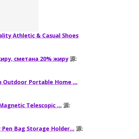
lity Athletic & Casual Shoes
жиру, сметана 20% жиру
源:
b Outdoor Portable Home ...
agnetic Telescopic ...
源:
 Pen Bag Storage Holder...
源: