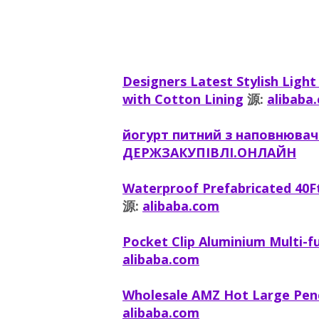
Designers Latest Stylish Ligh
with Cotton Lining
源:
alibaba
йогурт питний з наповнювач
ДЕРЖЗАКУПІВЛІ.ОНЛАЙН
Waterproof Prefabricated 40F
源:
alibaba.com
Pocket Clip Aluminium Multi-fu
alibaba.com
Wholesale AMZ Hot Large Penci
alibaba.com