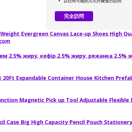
以任何可能的方式付費進行訪問
完全訪問
t Weight Evergreen Canvas Lace-up Shoes High Qua
.com
ем 2,5% жиру, кефір 2,5% жиру, ряжанка 2,5% 
t 20Ft Expandable Container House Kitchen Prefa
nction Magnetic Pick up Tool Adjustable Flexible M
l Case Big High Capacity Pencil Pouch Stationery