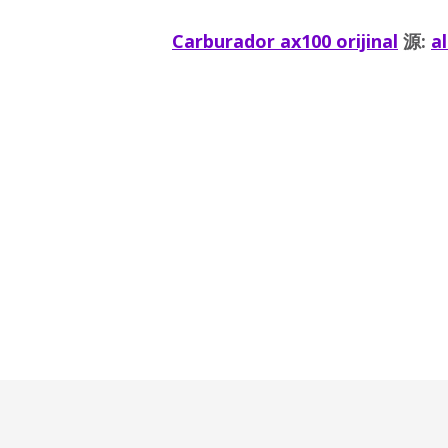
Carburador ax100 orijinal
源:
a