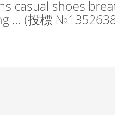
ns casual shoes brea
ng ... (投標 №135263