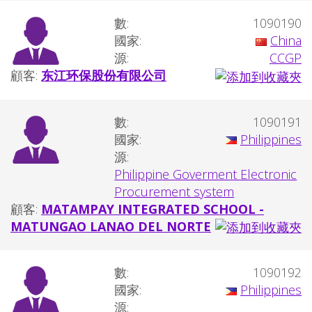
數:
1090190
國家:
China
源:
CCGP
顧客:
东江环保股份有限公司
數:
1090191
國家:
Philippines
源:
Philippine Goverment Electronic
Procurement system
顧客:
MATAMPAY INTEGRATED SCHOOL -
MATUNGAO LANAO DEL NORTE
數:
1090192
國家:
Philippines
源: