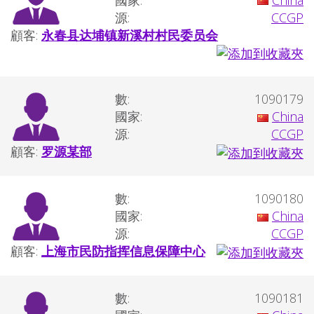
源:
CCGP
顧客:
永春县达埔镇新溪村村民委员会
數:
1090179
國家:
China
源:
CCGP
顧客:
罗源某部
數:
1090180
國家:
China
源:
CCGP
顧客:
上海市民防指挥信息保障中心
數:
1090181