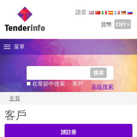
語言:
貨幣:
菜單
Toggle
navigation
在章節中搜索： 客戶
高級搜索
主頁
客戶
請註冊