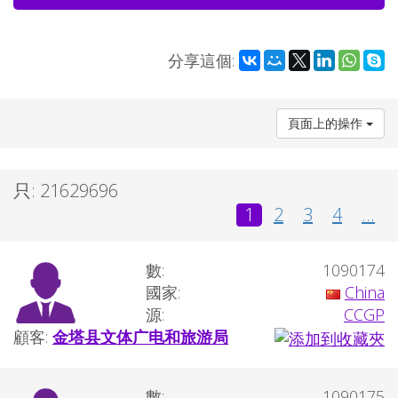
分享這個:
頁面上的操作
只: 21629696
1
2
3
4
...
數:
1090174
國家:
China
源:
CCGP
顧客:
金塔县文体广电和旅游局
數:
1090175