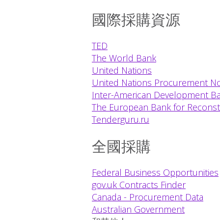
國際採購資源
TED
The World Bank
United Nations
United Nations Procurement No
Inter-American Development Ba
The European Bank for Recons
Tenderguru.ru
全國採購
Federal Business Opportunities
gov.uk Contracts Finder
Canada - Procurement Data
Australian Government