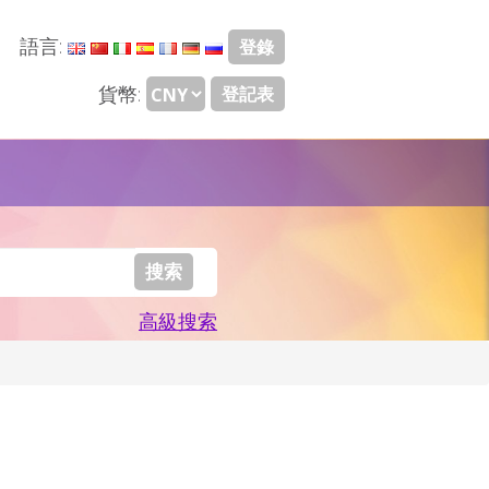
語言:
登錄
貨幣:
登記表
高級搜索