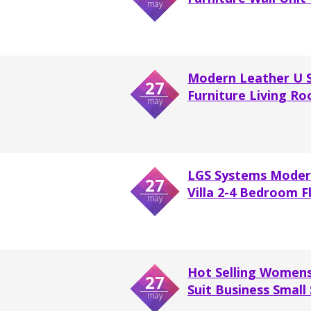
may
Modern Leather U S
27
Furniture Living Roo
may
LGS Systems Modern
27
Villa 2-4 Bedroom Fl
may
Hot Selling Womens 
27
Suit Business Small S
may