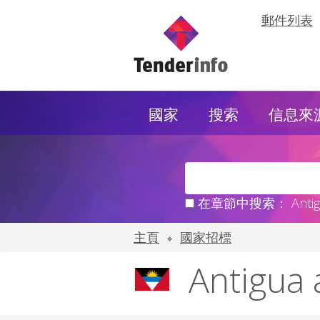
郵件列表
國家
搜索
信息來
在章節中搜索： Antigua
主頁
國家招標
Antigu