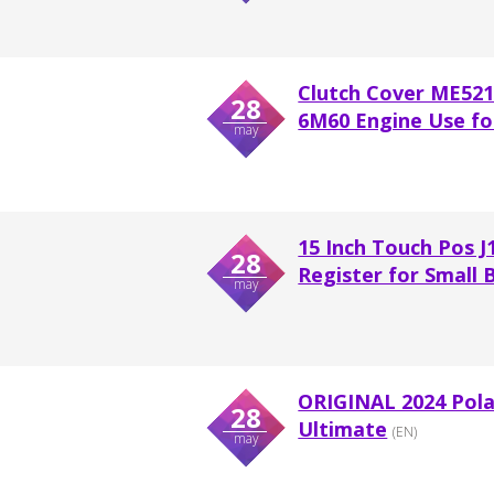
Clutch Cover ME52
28
6M60 Engine Use f
may
15 Inch Touch Pos 
28
Register for Small B
may
ORIGINAL 2024 Pola
28
Ultimate
(EN)
may