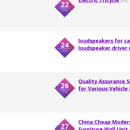
Electric Tricycle
(EN)
22
may
loudspeakers for ca
24
loudspeaker driver 
may
Quality Assurance S
26
for Various Vehicle 
may
China Cheap Mode
27
Furniture Wall Unit