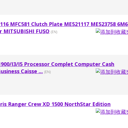
1116 MFC581 Clutch Plate ME521117 ME523758 6M6
or MITSUBISHI FUSO
(EN)
J1900/I3/I5 Processor Complet Computer Cash
usiness Caisse ...
(EN)
ris Ranger Crew XD 1500 NorthStar Edition