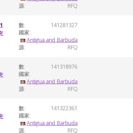
源:
RFQ
1
數:
141281327
國家:
Antigua and Barbuda
源:
RFQ
數:
141318976
國家:
Antigua and Barbuda
源:
RFQ
數:
141322361
國家:
Antigua and Barbuda
源:
RFQ