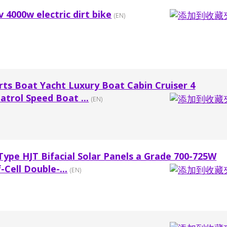
 4000w electric dirt bike
(EN)
rts Boat Yacht Luxury Boat Cabin Cruiser 4
atrol Speed Boat ...
(EN)
Type HJT Bifacial Solar Panels a Grade 700-725W
-Cell Double-...
(EN)