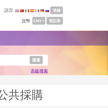
語言:
登錄
貨幣:
登記表
高級搜索
招標、公共採購