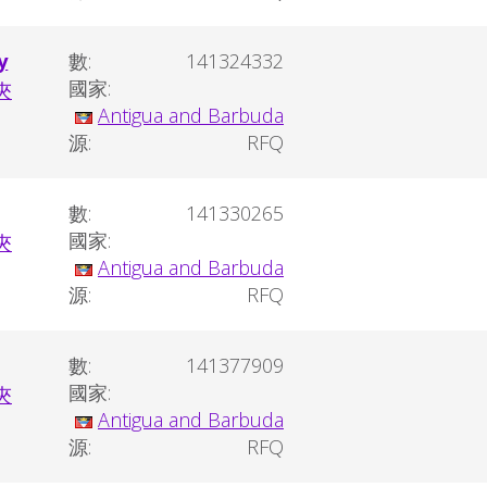
y
數:
141324332
國家:
Antigua and Barbuda
源:
RFQ
數:
141330265
國家:
Antigua and Barbuda
源:
RFQ
數:
141377909
國家:
Antigua and Barbuda
源:
RFQ