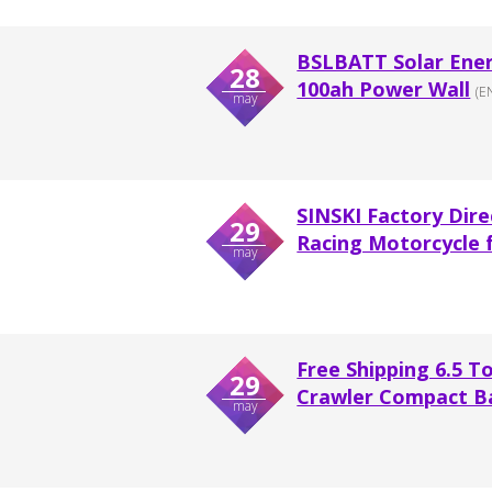
BSLBATT Solar Ene
28
100ah Power Wall
(E
may
SINSKI Factory Dire
29
Racing Motorcycle 
may
Free Shipping 6.5 T
29
Crawler Compact Ba
may