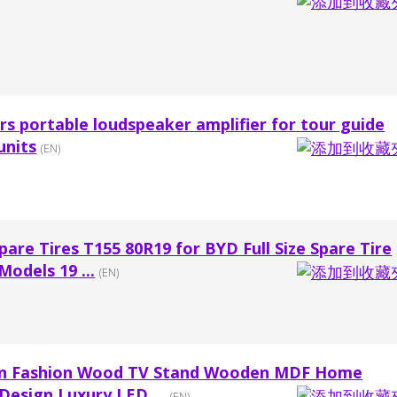
rs portable loudspeaker amplifier for tour guide
units
(EN)
pare Tires T155 80R19 for BYD Full Size Spare Tire
Models 19 ...
(EN)
rn Fashion Wood TV Stand Wooden MDF Home
 Design Luxury LED ...
(EN)