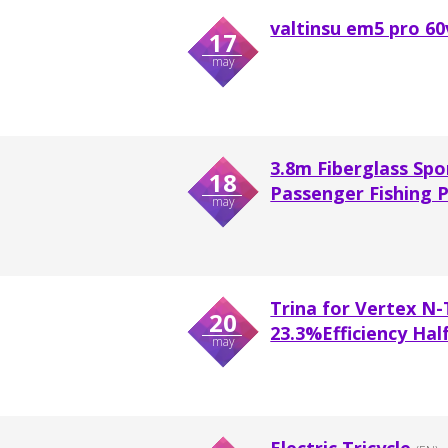
valtinsu em5 pro 60v
17
may
3.8m Fiberglass Spo
18
Passenger Fishing P
may
Trina for Vertex N-
20
23.3%Efficiency Half
may