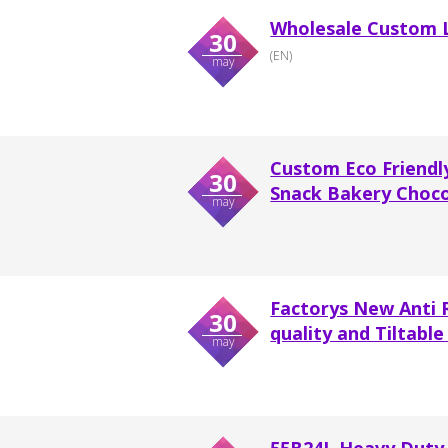
Wholesale Custom 
30
(EN)
may
Custom Eco Friendl
30
Snack Bakery Choco
may
Factorys New Anti R
30
quality and Tiltable 6
may