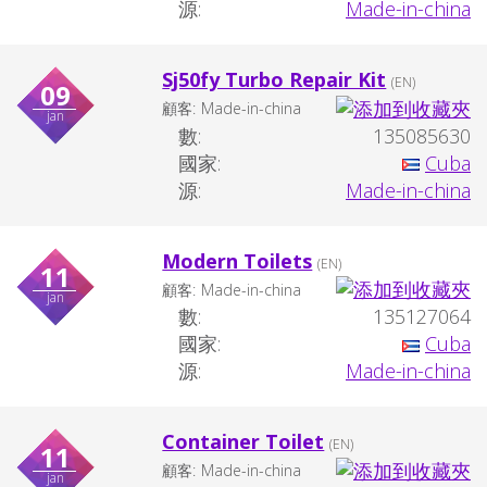
源:
Made-in-china
Sj50fy Turbo Repair Kit
(EN)
09
顧客:
Made-in-china
jan
數:
135085630
國家:
Cuba
源:
Made-in-china
Modern Toilets
(EN)
11
顧客:
Made-in-china
jan
數:
135127064
國家:
Cuba
源:
Made-in-china
Container Toilet
(EN)
11
顧客:
Made-in-china
jan