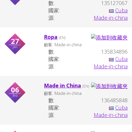
數:
135127067
國家:
Cuba
源:
Made-in-china
Ropa
(EN)
27
顧客:
Made-in-china
jan
數:
135834896
國家:
Cuba
源:
Made-in-china
Made in China
(EN)
06
顧客:
Made-in-china
feb
數:
136485848
國家:
Cuba
源:
Made-in-china