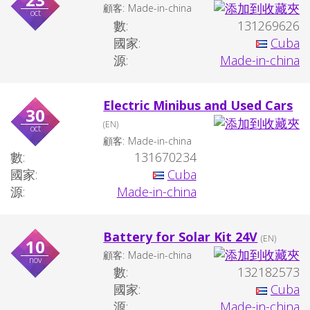
顧客:
Made-in-china
oct
數:
131269626
國家:
Cuba
源:
Made-in-china
Electric Minibus and Used Cars
30
(EN)
oct
顧客:
Made-in-china
數:
131670234
國家:
Cuba
源:
Made-in-china
Battery for Solar Kit 24V
(EN)
10
顧客:
Made-in-china
nov
數:
132182573
國家:
Cuba
源:
Made-in-china