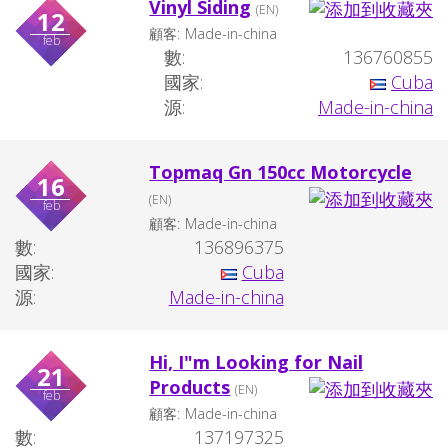
Vinyl Siding
(EN)
12
顧客:
Made-in-china
feb
數:
136760855
國家:
Cuba
源:
Made-in-china
Topmaq Gn 150cc Motorcycle
16
(EN)
feb
顧客:
Made-in-china
數:
136896375
國家:
Cuba
源:
Made-in-china
Hi, I"m Looking for Nail
21
Products
(EN)
feb
顧客:
Made-in-china
數:
137197325