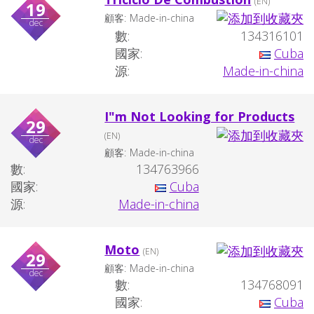
(EN)
19
顧客:
Made-in-china
dec
數:
134316101
國家:
Cuba
源:
Made-in-china
I"m Not Looking for Products
29
(EN)
dec
顧客:
Made-in-china
數:
134763966
國家:
Cuba
源:
Made-in-china
Moto
(EN)
29
顧客:
Made-in-china
dec
數:
134768091
國家:
Cuba