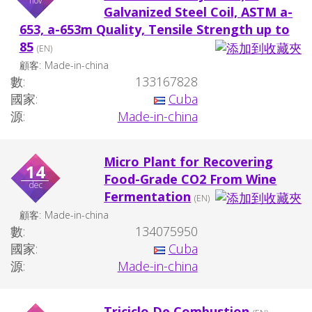
nov
Galvanized Steel Coil, ASTM a-
653, a-653m Quality, Tensile Strength up to
85
(EN)
顧客:
Made-in-china
數:
133167828
國家:
Cuba
源:
Made-in-china
Micro Plant for Recovering
14
Food-Grade CO2 From Wine
dec
Fermentation
(EN)
顧客:
Made-in-china
數:
134075950
國家:
Cuba
源:
Made-in-china
Triciclo De Combustion