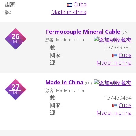
國家:
Cuba
源:
Made-in-china
Termocouple Mineral Cable
(EN)
26
顧客:
Made-in-china
feb
數:
137389581
國家:
Cuba
源:
Made-in-china
Made in China
(EN)
27
顧客:
Made-in-china
feb
數:
137460494
國家:
Cuba
源:
Made-in-china