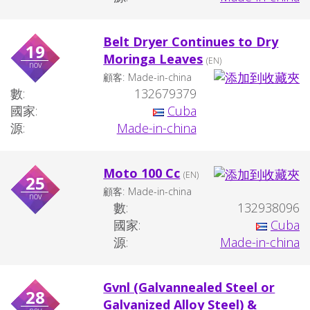
Belt Dryer Continues to Dry
19
Moringa Leaves
(EN)
nov
顧客:
Made-in-china
數:
132679379
國家:
Cuba
源:
Made-in-china
Moto 100 Cc
(EN)
25
顧客:
Made-in-china
nov
數:
132938096
國家:
Cuba
源:
Made-in-china
Gvnl (Galvannealed Steel or
28
Galvanized Alloy Steel) &