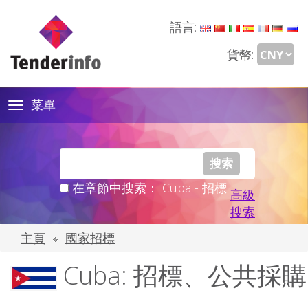
語言:
貨幣:
菜單
Toggle
navigation
在章節中搜索： Cuba - 招標
高級
搜索
主頁
國家招標
Cuba: 招標、公共採購