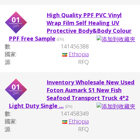
High Quality PPF PVC Vinyl
01
Wrap Film Self Healing UV
jun
Protective Body&Body Colour
PPF Free Sample
(EN)
數:
141456388
國家:
Ethiopia
源:
RFQ
Inventory Wholesale New Used
01
Foton Aumark S1 New Fish
jun
Seafood Transport Truck 4*2
Light Duty Single ...
(EN)
數:
141458349
國家:
Ethiopia
源:
RFQ