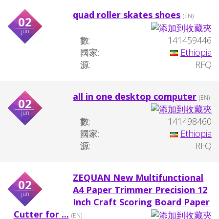
quad roller skates shoes
(EN)
02
jun
數:
141459446
國家:
Ethiopia
源:
RFQ
all in one desktop computer
(EN)
02
jun
數:
141498460
國家:
Ethiopia
源:
RFQ
ZEQUAN New Multifunctional
02
A4 Paper Trimmer Precision 12
jun
Inch Craft Scoring Board Paper
Cutter for ...
(EN)