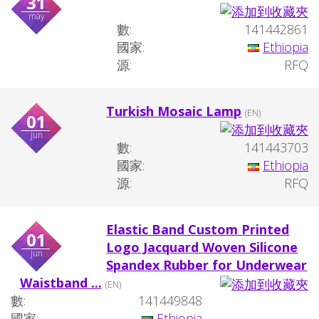
31
may
數:
141442861
國家:
Ethiopia
源:
RFQ
Turkish Mosaic Lamp
(EN)
01
jun
數:
141443703
國家:
Ethiopia
源:
RFQ
Elastic Band Custom Printed
01
Logo Jacquard Woven Silicone
jun
Spandex Rubber for Underwear
Waistband ...
(EN)
數:
141449848
國家:
Ethiopia