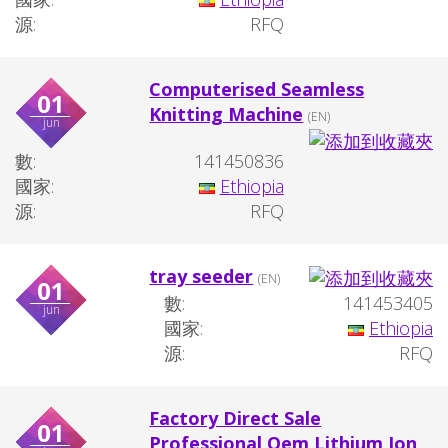
源:
RFQ
Computerised Seamless
01
Knitting Machine
(EN)
jun
數:
141450836
國家:
Ethiopia
源:
RFQ
tray seeder
(EN)
01
數:
141453405
jun
國家:
Ethiopia
源:
RFQ
Factory Direct Sale
01
Professional Oem Lithium Ion