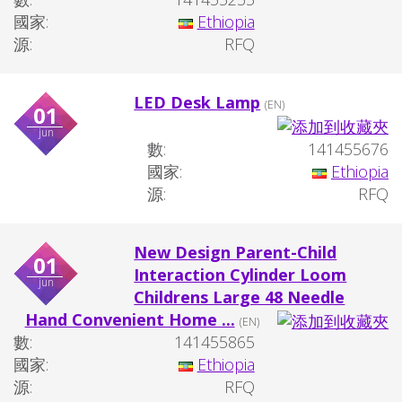
國家:
Ethiopia
源:
RFQ
LED Desk Lamp
(EN)
01
jun
數:
141455676
國家:
Ethiopia
源:
RFQ
New Design Parent-Child
01
Interaction Cylinder Loom
jun
Childrens Large 48 Needle
Hand Convenient Home ...
(EN)
數:
141455865
國家:
Ethiopia
源:
RFQ