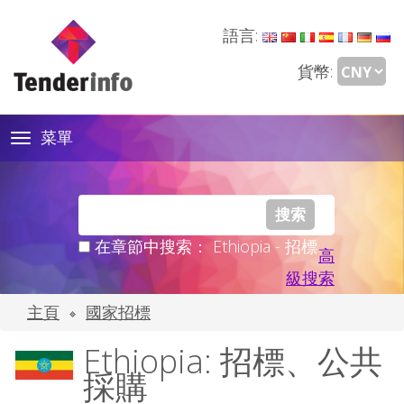
語言:
貨幣:
菜單
Toggle
navigation
在章節中搜索： Ethiopia - 招標
高
級搜索
主頁
國家招標
Ethiopia: 招標、公共
採購