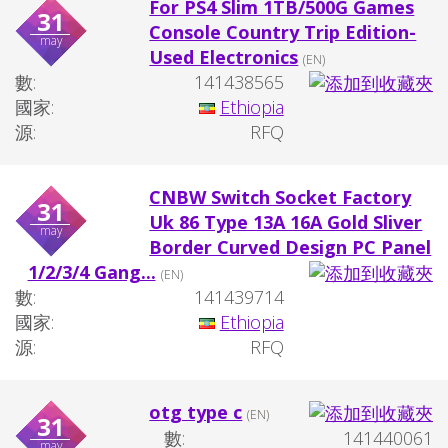
For PS4 Slim 1TB/500G Games
31
Console Country Trip Edition-
may
Used Electronics
(EN)
數:
141438565
國家:
Ethiopia
源:
RFQ
CNBW Switch Socket Factory
31
Uk 86 Type 13A 16A Gold Sliver
may
Border Curved Design PC Panel
1/2/3/4 Gang...
(EN)
數:
141439714
國家:
Ethiopia
源:
RFQ
otg type c
(EN)
31
數:
141440061
may