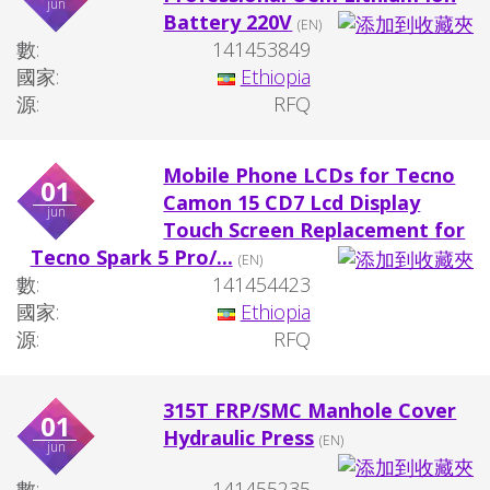
jun
Battery 220V
(EN)
數:
141453849
國家:
Ethiopia
源:
RFQ
Mobile Phone LCDs for Tecno
01
Camon 15 CD7 Lcd Display
jun
Touch Screen Replacement for
Tecno Spark 5 Pro/...
(EN)
數:
141454423
國家:
Ethiopia
源:
RFQ
315T FRP/SMC Manhole Cover
01
Hydraulic Press
(EN)
jun
數:
141455235