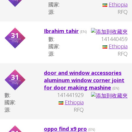
國家:
Ethiopia
源:
RFQ
Ibrahim tahir
(EN)
31
數:
141440459
may
國家:
Ethiopia
源:
RFQ
door and window accessories
31
aluminum window corner joint
may
for door making mashine
(EN)
數:
141441929
國家:
Ethiopia
源:
RFQ
oppo find x9 pro
(EN)