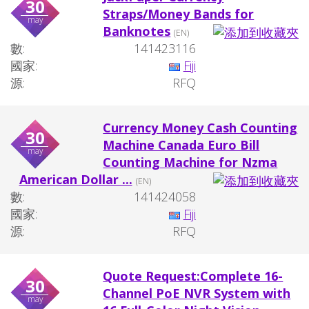
30
Straps/Money Bands for
may
Banknotes
(EN)
數:
141423116
國家:
Fiji
源:
RFQ
Currency Money Cash Counting
30
Machine Canada Euro Bill
may
Counting Machine for Nzma
American Dollar ...
(EN)
數:
141424058
國家:
Fiji
源:
RFQ
Quote Request:Complete 16-
30
Channel PoE NVR System with
may