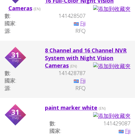
16 Full-Color Night Vision
Cameras
(EN)
數:
141428507
國家:
Fiji
源:
RFQ
8 Channel and 16 Channel NVR
31
System with Night Vision
may
Cameras
(EN)
數:
141428787
國家:
Fiji
源:
RFQ
paint marker white
(EN)
31
may
數:
141429087
國家:
Fiji