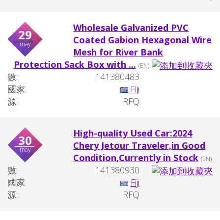
Wholesale Galvanized PVC
29
Coated Gabion Hexagonal Wire
may
Mesh for River Bank
Protection Sack Box with ...
(EN)
數:
141380483
國家:
Fiji
源:
RFQ
High-quality Used Car:2024
30
Chery Jetour Traveler,in Good
may
Condition,Currently in Stock
(EN)
數:
141380930
國家:
Fiji
源:
RFQ