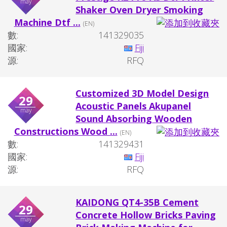
may
Shaker Oven Dryer Smoking
Machine Dtf ...
(EN)
數:
141329035
國家:
Fiji
源:
RFQ
Customized 3D Model Design
29
Acoustic Panels Akupanel
may
Sound Absorbing Wooden
Constructions Wood ...
(EN)
數:
141329431
國家:
Fiji
源:
RFQ
KAIDONG QT4-35B Cement
29
Concrete Hollow Bricks Paving
may