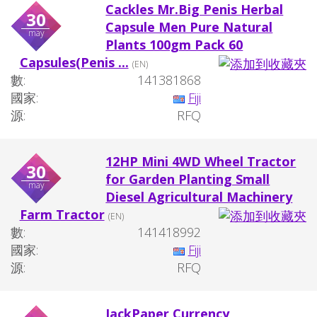
Cackles Mr.Big Penis Herbal
30
Capsule Men Pure Natural
may
Plants 100gm Pack 60
Capsules(Penis ...
(EN)
數:
141381868
國家:
Fiji
源:
RFQ
12HP Mini 4WD Wheel Tractor
30
for Garden Planting Small
may
Diesel Agricultural Machinery
Farm Tractor
(EN)
數:
141418992
國家:
Fiji
源:
RFQ
JackPaper Currency