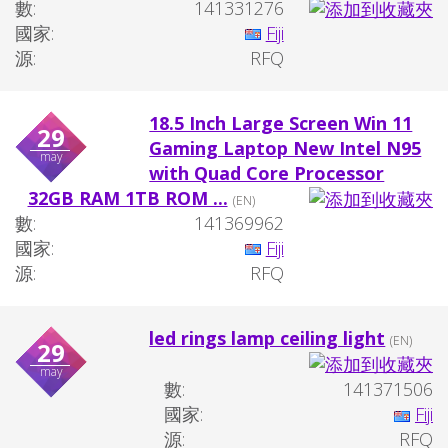
數:
141331276
國家:
Fiji
源:
RFQ
18.5 Inch Large Screen Win 11
29
Gaming Laptop New Intel N95
may
with Quad Core Processor
32GB RAM 1TB ROM ...
(EN)
數:
141369962
國家:
Fiji
源:
RFQ
led rings lamp ceiling light
(EN)
29
may
數:
141371506
國家:
Fiji
源:
RFQ