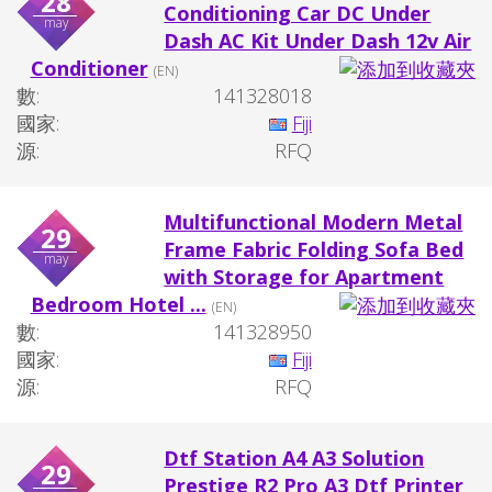
28
Conditioning Car DC Under
may
Dash AC Kit Under Dash 12v Air
Conditioner
(EN)
數:
141328018
國家:
Fiji
源:
RFQ
Multifunctional Modern Metal
29
Frame Fabric Folding Sofa Bed
may
with Storage for Apartment
Bedroom Hotel ...
(EN)
數:
141328950
國家:
Fiji
源:
RFQ
Dtf Station A4 A3 Solution
29
Prestige R2 Pro A3 Dtf Printer