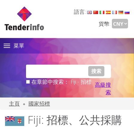
語言:
貨幣:
菜單
Toggle
navigation
在章節中搜索： Fiji - 招標
高級搜
索
主頁
國家招標
Fiji: 招標、公共採購