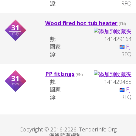
源:
RFQ
Wood fired hot tub heater
(EN)
31
may
數:
141429164
國家:
Fiji
源:
RFQ
PP fittings
(EN)
31
數:
141429435
may
國家:
Fiji
源:
RFQ
Copyright © 2016-2026, TenderInfo.Org
保留所有權利。