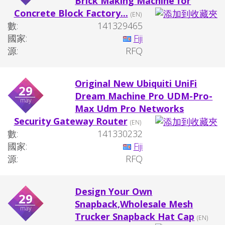
Brick Making Machine for
Concrete Block Factory...
(EN)
數:
141329465
國家:
Fiji
源:
RFQ
Original New Ubiquiti UniFi
29
Dream Machine Pro UDM-Pro-
may
Max Udm Pro Networks
Security Gateway Router
(EN)
數:
141330232
國家:
Fiji
源:
RFQ
Design Your Own
29
Snapback,Wholesale Mesh
may
Trucker Snapback Hat Cap
(EN)