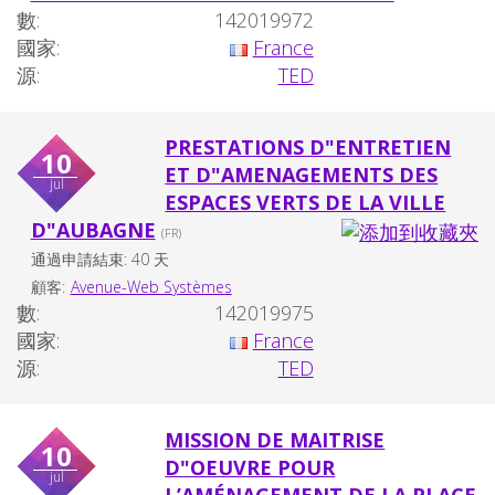
數:
142019972
國家:
France
源:
TED
PRESTATIONS D"ENTRETIEN
10
ET D"AMENAGEMENTS DES
jul
ESPACES VERTS DE LA VILLE
D"AUBAGNE
(FR)
通過申請結束: 40 天
顧客:
Avenue-Web Systèmes
數:
142019975
國家:
France
源:
TED
MISSION DE MAITRISE
10
D"OEUVRE POUR
jul