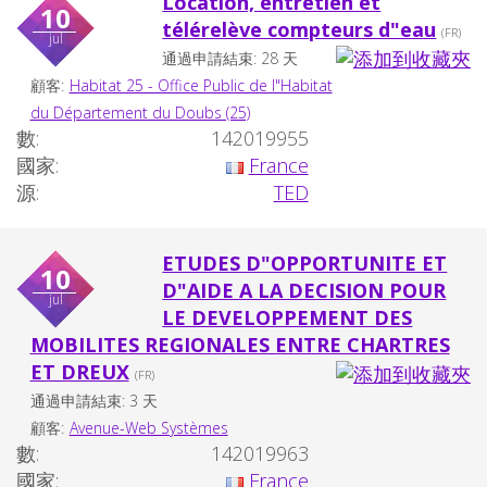
Location, entretien et
10
télérelève compteurs d"eau
(FR)
jul
通過申請結束: 28 天
顧客:
Habitat 25 - Office Public de l"Habitat
du Département du Doubs (25)
數:
142019955
國家:
France
源:
TED
ETUDES D"OPPORTUNITE ET
10
D"AIDE A LA DECISION POUR
jul
LE DEVELOPPEMENT DES
MOBILITES REGIONALES ENTRE CHARTRES
ET DREUX
(FR)
通過申請結束: 3 天
顧客:
Avenue-Web Systèmes
數:
142019963
國家:
France