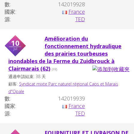
數:
142019928
國家:
France
源:
TED
Amélioration du
10
fonctionnement hydraulique
jul
des prairies tourbeuses
inondables de la Ferme du Zuidbrouck à
Clairmarais (62)
(FR)
通過申請結束: 38 天
顧客:
Syndicat mixte Parc naturel régional Caps et Marais
d"Opale
數:
142019939
國家:
France
源:
TED
FOURNITURE ET LIVRAISON DE