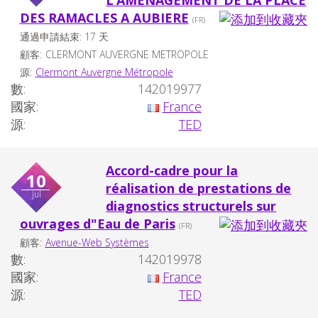
L’AMÉNAGEMENT DE LA PLACE
DES RAMACLES A AUBIERE
(FR)
通過申請結束: 17 天
顧客:
CLERMONT AUVERGNE METROPOLE
源:
Clermont Auvergne Métropole
數:
142019977
國家:
France
源:
TED
Accord-cadre pour la
10
réalisation de prestations de
jul
diagnostics structurels sur
ouvrages d"Eau de Paris
(FR)
顧客:
Avenue-Web Systèmes
數:
142019978
國家:
France
源:
TED