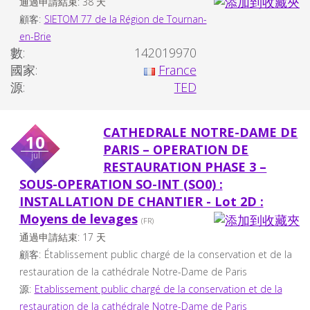
通過申請結束: 38 天
顧客:
SIETOM 77 de la Région de Tournan-
en-Brie
數:
142019970
國家:
France
源:
TED
CATHEDRALE NOTRE-DAME DE
10
PARIS – OPERATION DE
jul
RESTAURATION PHASE 3 –
SOUS-OPERATION SO-INT (SO0) :
INSTALLATION DE CHANTIER - Lot 2D :
Moyens de levages
(FR)
通過申請結束: 17 天
顧客:
Établissement public chargé de la conservation et de la
restauration de la cathédrale Notre-Dame de Paris
源:
Etablissement public chargé de la conservation et de la
restauration de la cathédrale Notre-Dame de Paris