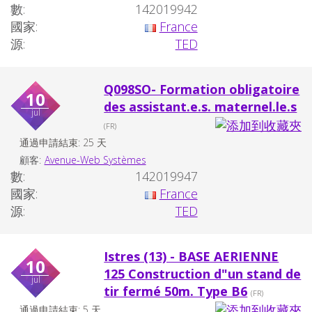
數:
142019942
國家:
France
源:
TED
Q098SO- Formation obligatoire
10
des assistant.e.s. maternel.le.s
jul
(FR)
通過申請結束: 25 天
顧客:
Avenue-Web Systèmes
數:
142019947
國家:
France
源:
TED
Istres (13) - BASE AERIENNE
10
125 Construction d"un stand de
jul
tir fermé 50m. Type B6
(FR)
通過申請結束: 5 天