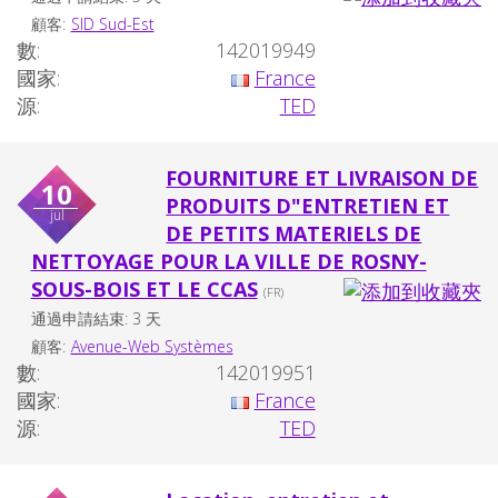
顧客:
SID Sud-Est
數:
142019949
國家:
France
源:
TED
FOURNITURE ET LIVRAISON DE
10
PRODUITS D"ENTRETIEN ET
jul
DE PETITS MATERIELS DE
NETTOYAGE POUR LA VILLE DE ROSNY-
SOUS-BOIS ET LE CCAS
(FR)
通過申請結束: 3 天
顧客:
Avenue-Web Systèmes
數:
142019951
國家:
France
源:
TED