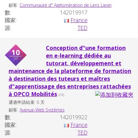
顧客:
Communauté d" Agglomération de Lens Lievin
數:
142019917
國家:
France
源:
TED
Conception d"une formation
10
en e-learning dédiée au
jul
tutorat, développement et
maintenance de la plateforme de formation
à destination des tuteurs et maîtres
d"apprentissage des entreprises rattachées
à OPCO Mobilités
(FR)
通過申請結束: 6 天
顧客:
Avenue-Web Systèmes
數:
142019922
國家:
France
源:
TED