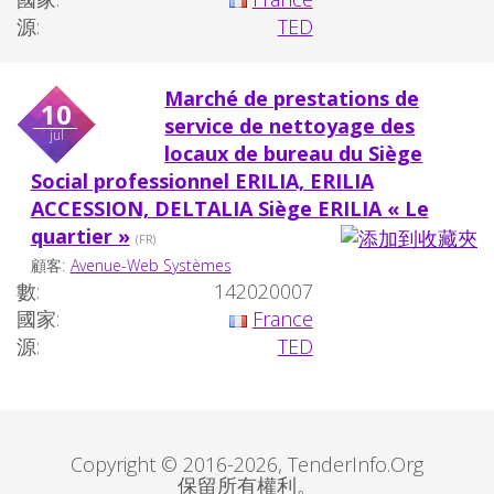
源:
TED
Marché de prestations de
10
service de nettoyage des
jul
locaux de bureau du Siège
Social professionnel ERILIA, ERILIA
ACCESSION, DELTALIA Siège ERILIA « Le
quartier »
(FR)
顧客:
Avenue-Web Systèmes
數:
142020007
國家:
France
源:
TED
Copyright © 2016-2026, TenderInfo.Org
保留所有權利。