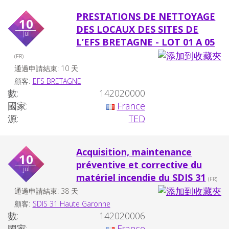
PRESTATIONS DE NETTOYAGE
10
DES LOCAUX DES SITES DE
jul
L’EFS BRETAGNE - LOT 01 A 05
(FR)
通過申請結束: 10 天
顧客:
EFS BRETAGNE
數:
142020000
國家:
France
源:
TED
Acquisition, maintenance
10
préventive et corrective du
jul
matériel incendie du SDIS 31
(FR)
通過申請結束: 38 天
顧客:
SDIS 31 Haute Garonne
數:
142020006
國家:
France