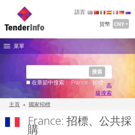
語言:
貨幣:
菜單
Toggle
navigation
在章節中搜索： France - 招標
高
級搜索
主頁
國家招標
France: 招標、公共採
購