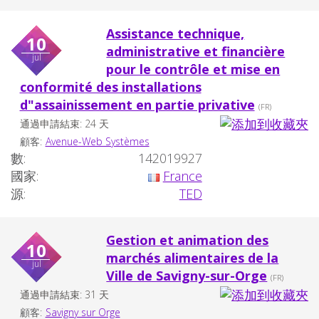
Assistance technique,
10
administrative et financière
jul
pour le contrôle et mise en
conformité des installations
d"assainissement en partie privative
(FR)
通過申請結束: 24 天
顧客:
Avenue-Web Systèmes
數:
142019927
國家:
France
源:
TED
Gestion et animation des
10
marchés alimentaires de la
jul
Ville de Savigny-sur-Orge
(FR)
通過申請結束: 31 天
顧客:
Savigny sur Orge