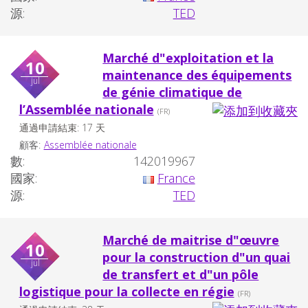
源:
TED
Marché d"exploitation et la
10
maintenance des équipements
jul
de génie climatique de
l’Assemblée nationale
(FR)
通過申請結束: 17 天
顧客:
Assemblée nationale
數:
142019967
國家:
France
源:
TED
Marché de maitrise d"œuvre
10
pour la construction d"un quai
jul
de transfert et d"un pôle
logistique pour la collecte en régie
(FR)