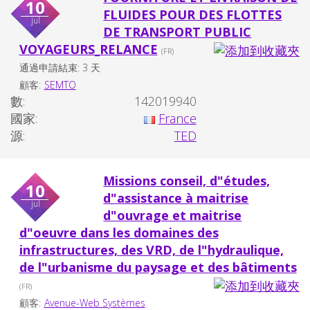
10
FLUIDES POUR DES FLOTTES
jul
DE TRANSPORT PUBLIC
VOYAGEURS_RELANCE
(FR)
通過申請結束: 3 天
顧客:
SEMTO
數:
142019940
國家:
France
源:
TED
Missions conseil, d"études,
10
d"assistance à maitrise
jul
d"ouvrage et maitrise
d"oeuvre dans les domaines des
infrastructures, des VRD, de l"hydraulique,
de l"urbanisme du paysage et des bâtiments
(FR)
顧客:
Avenue-Web Systèmes