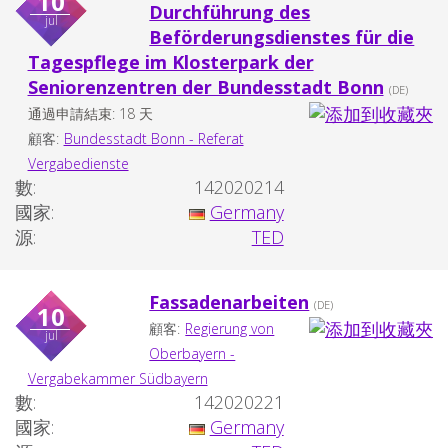
10
Durchführung des
jul
Beförderungsdienstes für die
Tagespflege im Klosterpark der
Seniorenzentren der Bundesstadt Bonn
(DE)
通過申請結束: 18 天
顧客:
Bundesstadt Bonn - Referat
Vergabedienste
數:
142020214
國家:
Germany
源:
TED
Fassadenarbeiten
(DE)
10
顧客:
Regierung von
jul
Oberbayern -
Vergabekammer Südbayern
數:
142020221
國家:
Germany