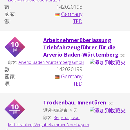
數:
142020193
國家:
Germany
源:
TED
Arbeitnehmerüberlassung
10
Triebfahrzeugführer für die
jul
Arverio Baden-Württemberg
(DE)
顧客:
Arverio Baden-Württemberg GmbH
數:
142020199
國家:
Germany
源:
TED
Trockenbau, Innentüren
(DE)
10
通過申請結束: 4 天
jul
顧客:
Regierung von
Mittelfranken, Vergabekammer Nordbayern