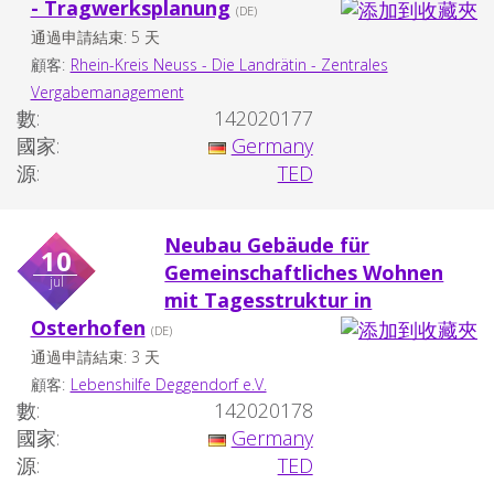
- Tragwerksplanung
(DE)
通過申請結束: 5 天
顧客:
Rhein-Kreis Neuss - Die Landrätin - Zentrales
Vergabemanagement
數:
142020177
國家:
Germany
源:
TED
Neubau Gebäude für
10
Gemeinschaftliches Wohnen
jul
mit Tagesstruktur in
Osterhofen
(DE)
通過申請結束: 3 天
顧客:
Lebenshilfe Deggendorf e.V.
數:
142020178
國家:
Germany
源:
TED