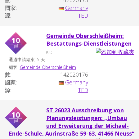
數:
142020173
國家:
Germany
源:
TED
Gemeinde Oberschleißheim:
10
Bestattungs-Dienstleistungen
jul
(DE)
通過申請結束: 5 天
顧客:
Gemeinde Oberschleißheim
數:
142020176
國家:
Germany
源:
TED
ST 26023 Ausschreibung von
10
Planungsleistungen: „Umbau
jul
und Erweiterung der Michael-
Ende-Schule, Aurinstraße 59-63, 41466 Neuss“