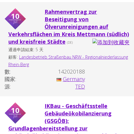
Rahmenvertrag zur
10
Beseitigung von
jul
Ölverunreinigungen auf
Verkehrsflächen im Kreis Mettmann (südlich)
und kreisfreie Städte
(DE)
通過申請結束: 5 天
顧客:
Landesbetrieb Straßenbau NRW - Regionalniederlassung
Rhein-Berg
數:
142020188
國家:
Germany
源:
TED
IKBau - Geschäftsstelle
10
Gebäudeökobilanzierung
jul
(GSGÖB):
Grundlagenbereitstellung zur