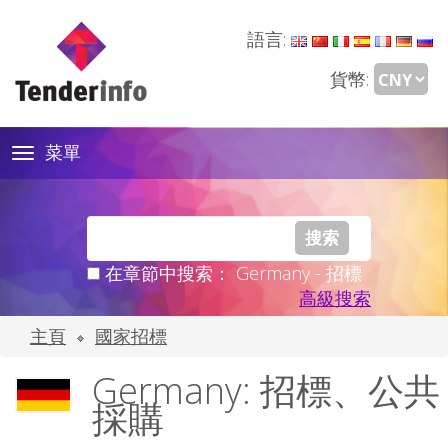
語言:
貨幣:
菜單
Toggle
navigation
在章節中搜索： Germany - 招標
高級搜索
主頁
國家招標
Germany: 招標、公共
採購