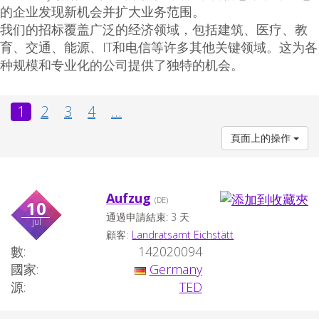
的企业发现新机会并扩大业务范围。
我们的招标覆盖广泛的经济领域，包括建筑、医疗、教
育、交通、能源、IT和电信等许多其他关键领域。这为各
种规模和专业化的公司提供了独特的机会。
1
2
3
4
...
頁面上的操作
Aufzug
(DE)
10
通過申請結束: 3 天
jul
顧客:
Landratsamt Eichstätt
數:
142020094
國家:
Germany
源:
TED