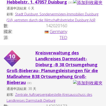
Hebbelstr. 1, 47057 Duisburg
(DE)
通過申請結束: 6 天
顧客:
Stadt Duisburg, Sondervermögen-Immobilien Duisburg
(SVI), vertreten durch die Wirtschaftsbetriebe Duisburg AöR
數:
142020160
國家:
Germany
源:
TED
Kreisverwaltung des
10
Landkreises Darmstadt-
jul
Dieburg -B 38 Ortsumgehung
Groß-Bieberau- Planungsleistungen für die
Maßnahme B38 Ortsumgehung Groß-
Bieberau
(DE)
通過申請結束: 38 天
顧客:
Zentrale Auftragsvergabestelle-Kreisausschuss des
Landkreises Darmstadt-Dieburg