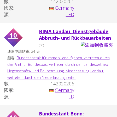
數:
142020201
國家:
Germany
源:
TED
BIMA Landau, Dienstgebäude,
10
Abbruch- und Rückbauarbeiten
jul
(DE)
通過申請結束: 24 天
顧客:
Bundesanstalt für Immobilienaufgaben, vertreten durch
das Amt für Bundesbau, vertreten durch den Landesbetrieb
Liegenschafts- und Baubetreuung, Niederlassung Landau,
vertreten durch den Niederlassungsleiter
數:
142020206
國家:
Germany
源:
TED
Bundesstadt Bonn: