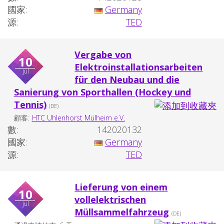
國家:
Germany
源:
TED
Vergabe von
10
Elektroinstallationsarbeiten
jul
für den Neubau und die
Sanierung von Sporthallen (Hockey und
Tennis)
(DE)
顧客:
HTC Uhlenhorst Mülheim e.V.
數:
142020132
國家:
Germany
源:
TED
Lieferung von einem
10
vollelektrischen
jul
Müllsammelfahrzeug
(DE)