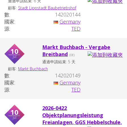
通過申請結束: 6 天
顧客:
Stadt Lippstadt Baubetriebshof
數:
142020144
國家:
Germany
源:
TED
Markt Buchbach - Vergabe
10
Breitband
(DE)
jul
通過申請結束: 5 天
顧客:
Markt Buchbach
數:
142020149
國家:
Germany
源:
TED
2026-0422
10
Objektplanungsleistung
jul
Freianlagen, GGS Hebbelschule,