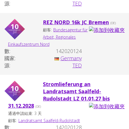
源:
TED
REZ NORD 16k JC Bremen
(DE)
10
顧客:
Bundesagentur für
jul
Arbeit, Regionales
Einkaufszentrum Nord
數:
142020124
國家:
Germany
源:
TED
Stromlieferung an
10
Landratsamt Saalfeld-
jul
Rudolstadt LZ 01.01.27 bis
31.12.2028
(DE)
通過申請結束: 3 天
顧客:
Landratsamt Saalfeld-Rudolstadt
數:
142020128