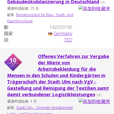
Gebäudeökobilanzierung in Deutschland
(DE)
通過申請結束: 28 天
顧客:
Bundesinstitut für Bau-, Stadt- und
Raumforschung
數:
142020190
國家:
Germany
源:
TED
Offenes Verfahren zur Vergabe
10
der Miete von
jul
Arbeitsbekleidung für die
Mensen in den Schulen und Kindergärten in
Trägerschaft der Stadt Ulm nach VgV -
Gestellung und Reinigung der Textilien samt
damit verbundener Logistikleistungen
(DE)
通過申請結束: 4 天
顧客:
Stadt Ulm - Zentrale Vergabestelle
Liefer- und Dienstleistungen