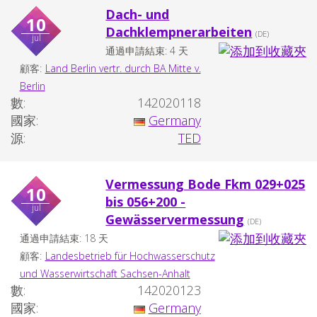
Dach- und
10
Dachklempnerarbeiten
(DE)
jul
通過申請結束: 4 天
顧客:
Land Berlin vertr. durch BA Mitte v.
Berlin
數:
142020118
國家:
Germany
源:
TED
Vermessung Bode Fkm 029+025
10
bis 056+200 -
jul
Gewässervermessung
(DE)
通過申請結束: 18 天
顧客:
Landesbetrieb für Hochwasserschutz
und Wasserwirtschaft Sachsen-Anhalt
數:
142020123
國家:
Germany