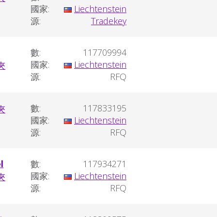
國家:
Liechtenstein
源:
Tradekey
數:
117709994
國家:
Liechtenstein
源:
RFQ
數:
117833195
國家:
Liechtenstein
源:
RFQ
l
數:
117934271
國家:
Liechtenstein
源:
RFQ