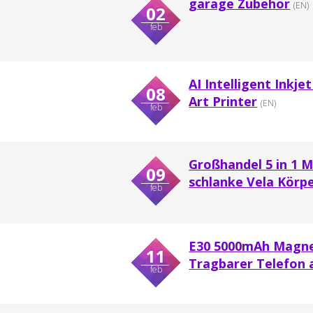
garage Zubehör
(EN)
02
feb
AI Intelligent Inkj
08
Art Printer
(EN)
feb
Großhandel 5 in 1 M
09
schlanke Vela Körp
feb
E30 5000mAh Magnet
11
Tragbarer Telefon 
feb