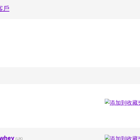
客戶
 whey
(UK)