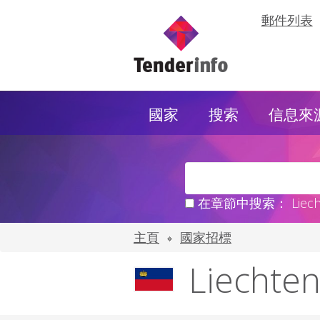
郵件列表
國家
搜索
信息來
在章節中搜索： Liechte
主頁
國家招標
Liecht