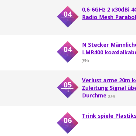
0,6-6GHz 2 x30dBi 
04
Radio Mesh Parabo
mar
N Stecker Männlich
04
LMR400 koaxialkab
mar
(EN)
Verlust arme 20m k
05
Zuleitung Signal ü
mar
Durchme
(EN)
Trink spiele Plasti
06
mar