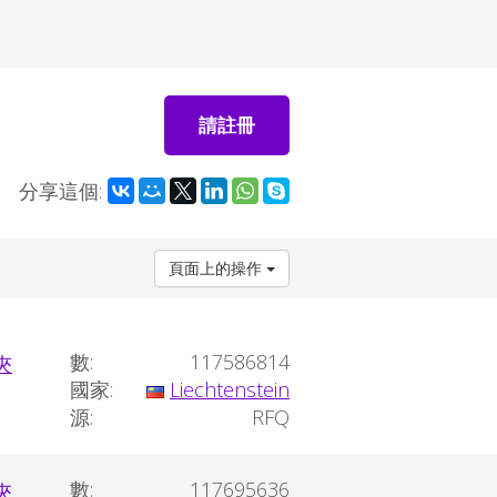
請註冊
分享這個:
頁面上的操作
數:
117586814
國家:
Liechtenstein
源:
RFQ
數:
117695636