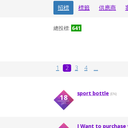
招標
標籤
供應商
總投標:
641
1
2
3
4
...
sport bottle
(EN)
18
jan
I Want to purchase