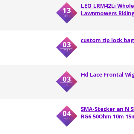
LEO LRM42Li Wholesa
13
Lawnmowers Ridin
feb
custom zip lock ba
03
mar
Hd Lace Frontal Wi
03
mar
SMA-Stecker an N S
04
RG6 50Ohm 10m 15
mar