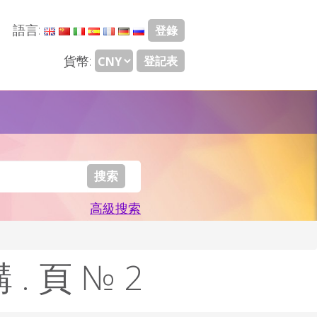
語言:
登錄
貨幣:
登記表
高級搜索
 . 頁 № 2