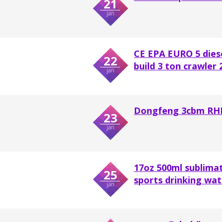
21
jan
CE EPA EURO 5 diese
22
build 3 ton crawler 2
jan
Dongfeng 3cbm RHD 
23
jan
17oz 500ml sublimat
25
sports drinking wat
jan