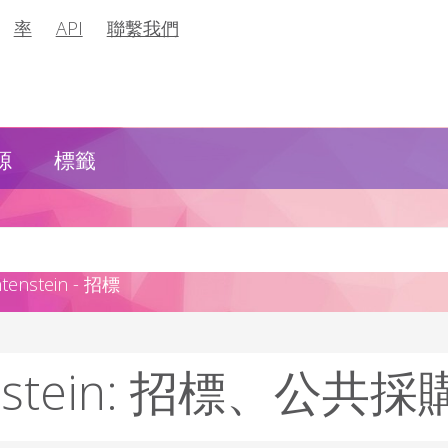
率
API
聯繫我們
源
標籤
nstein - 招標
enstein: 招標、公共採購