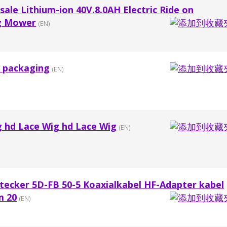
le Lithium-ion 40V.8.0AH Electric Ride on
g Mower
(EN)
g packaging
(EN)
g hd Lace Wig hd Lace Wig
(EN)
tecker 5D-FB 50-5 Koaxialkabel HF-Adapter kabel
m 20
(EN)