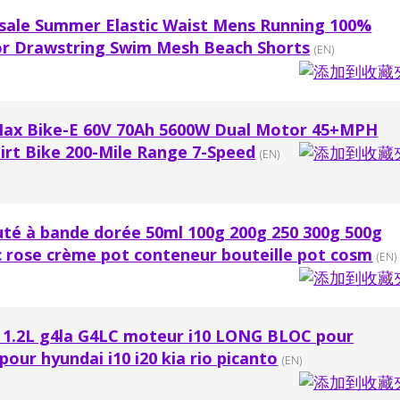
sale Summer Elastic Waist Mens Running 100%
lor Drawstring Swim Mesh Beach Shorts
(EN)
Max Bike-E 60V 70Ah 5600W Dual Motor 45+MPH
Dirt Bike 200-Mile Range 7-Speed
(EN)
té à bande dorée 50ml 100g 200g 250 300g 500g
c rose crème pot conteneur bouteille pot cosm
(EN)
 1.2L g4la G4LC moteur i10 LONG BLOC pour
our hyundai i10 i20 kia rio picanto
(EN)