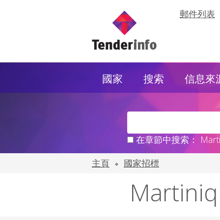
郵件列表
國家
搜索
信息來
在章節中搜索： Martin
主頁
國家招標
Marti