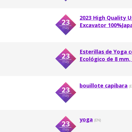
2023 High Quality U
23
Excavator 100%Japa
may
Esterillas de Yoga 
23
Ecológico de 8 mm, 
may
bouillote capibara
(
23
may
yoga
(EN)
23
may