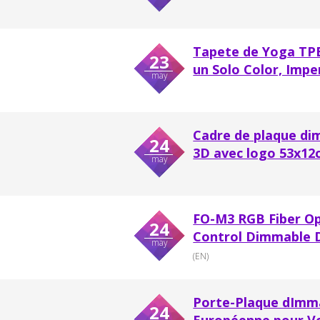
Tapete de Yoga TPE 
23
un Solo Color, Impe
may
Cadre de plaque di
24
3D avec logo 53x12
may
FO-M3 RGB Fiber O
24
Control Dimmable D
may
(EN)
Porte-Plaque dImmat
24
Européenne pour Vo