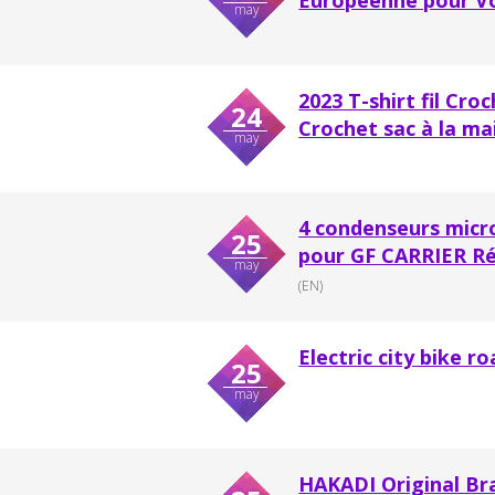
may
2023 T-shirt fil Cro
24
Crochet sac à la ma
may
4 condenseurs mic
25
pour GF CARRIER Ré
may
(EN)
Electric city bike r
25
may
HAKADI Original Br