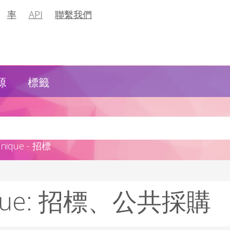
率
API
聯繫我們
源
標籤
ique - 招標
nique: 招標、公共採購