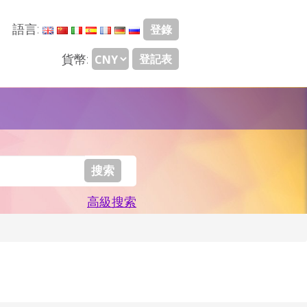
語言:
登錄
貨幣:
登記表
高級搜索