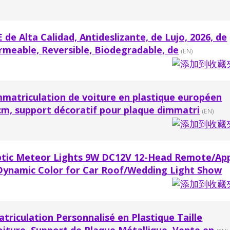
de Alta Calidad, Antideslizante, de Lujo, 2026, de
rmeable, Reversible, Biodegradable, de
(EN)
mmatriculation de voiture en plastique européen
cm, support décoratif pour plaque dimmatri
(EN)
ptic Meteor Lights 9W DC12V 12-Head Remote/Ap
ynamic Color for Car Roof/Wedding Light Show
riculation Personnalisé en Plastique Taille
iture, Support de Plaque Métallique, Vente en