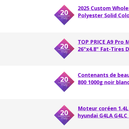
2025 Custom Whole
20
Polyester Solid Co
may
TOP PRICE A9 Pro 
20
26"x4.8" Fat-Tires 
may
Contenants de beau
20
800 1000g noir blan
may
Moteur coréen 1.4L
20
hyundai G4LA G4LC p
may