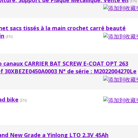
(EN)
chet sacs tissés à la main crochet carré beauté
in
(EN)
ro canaux CARRIER BAT SCREW E-COAT OPT 263
f 30XBEZE0450A0003 N° de série : M2022004270Le
oad bike
(EN)
and New Grade a Yinlong LTO 2.3V 45Ah