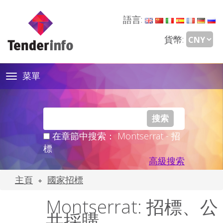
語言:
貨幣:
菜單
Toggle
navigation
在章節中搜索： Montserrat - 招
標
高級搜索
主頁
國家招標
Montserrat: 招標、公
共採購