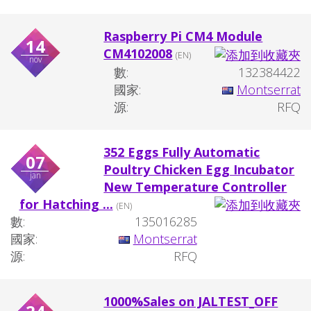
Raspberry Pi CM4 Module
14
CM4102008
(EN)
nov
數:
132384422
國家:
Montserrat
源:
RFQ
352 Eggs Fully Automatic
07
Poultry Chicken Egg Incubator
jan
New Temperature Controller
for Hatching ...
(EN)
數:
135016285
國家:
Montserrat
源:
RFQ
1000%Sales on JALTEST_OFF