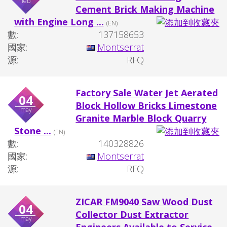
feb
Cement Brick Making Machine
with Engine Long ...
(EN)
數:
137158653
國家:
Montserrat
源:
RFQ
Factory Sale Water Jet Aerated
04
Block Hollow Bricks Limestone
may
Granite Marble Block Quarry
Stone ...
(EN)
數:
140328826
國家:
Montserrat
源:
RFQ
ZICAR FM9040 Saw Wood Dust
04
Collector Dust Extractor
may
Engineers Available to Service