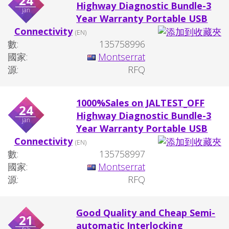
24
Highway Diagnostic Bundle-3
jan
Year Warranty Portable USB
Connectivity
(EN)
數:
135758996
國家:
Montserrat
源:
RFQ
1000%Sales on JALTEST_OFF
24
Highway Diagnostic Bundle-3
jan
Year Warranty Portable USB
Connectivity
(EN)
數:
135758997
國家:
Montserrat
源:
RFQ
Good Quality and Cheap Semi-
21
automatic Interlocking