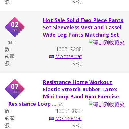
源:
RFQ
Hot Sale Solid Two Piece Pants
02
Set Sleeveless Vest and Tassel
oct
Wide Leg Pants Matching Set
(EN)
數:
130319288
國家:
Montserrat
源:
RFQ
Resistance Home Workout
07
Elastic Stretch Rubber Latex
oct
Mini Loop Band Gym Exercise
Resistance Loop ...
(EN)
數:
130519823
國家:
Montserrat
源:
RFQ