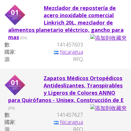
Mezclador de repostería de
01
acero inoxidable comercial
jun
Linkrich 20L, mezclador de
alimentos planetario eléctrico, gancho para
mas
(EN)
數:
141457603
國家:
Nicaragua
源:
RFQ
Zapatos Médicos Ortopédicos
01
Antideslizantes, Transpirables
jun
y Ligeros de Colores ANNO
para Quirófanos - Unisex, Construcción de E
(EN)
數:
141457627
國家:
Nicaragua
源:
RFQ