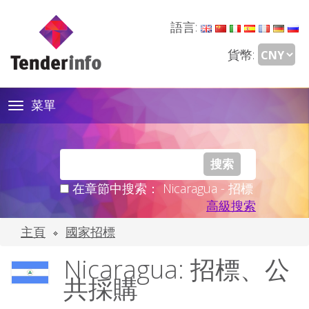
語言:
貨幣:
菜單
Toggle
navigation
在章節中搜索： Nicaragua - 招標
高級搜索
主頁
國家招標
Nicaragua: 招標、公
共採購