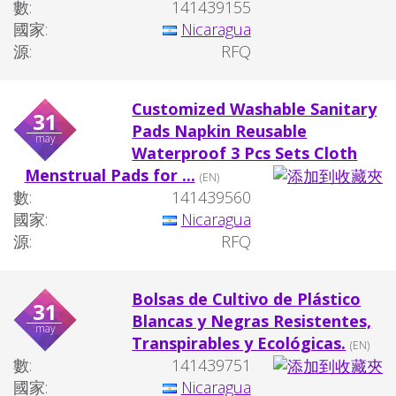
數:
141439155
國家:
Nicaragua
源:
RFQ
Customized Washable Sanitary
31
Pads Napkin Reusable
may
Waterproof 3 Pcs Sets Cloth
Menstrual Pads for ...
(EN)
數:
141439560
國家:
Nicaragua
源:
RFQ
Bolsas de Cultivo de Plástico
31
Blancas y Negras Resistentes,
may
Transpirables y Ecológicas.
(EN)
數:
141439751
國家:
Nicaragua