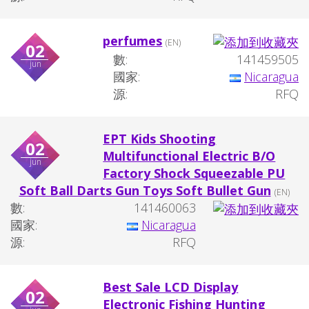
perfumes
(EN)
02
數:
141459505
jun
國家:
Nicaragua
源:
RFQ
EPT Kids Shooting
02
Multifunctional Electric B/O
jun
Factory Shock Squeezable PU
Soft Ball Darts Gun Toys Soft Bullet Gun
(EN)
數:
141460063
國家:
Nicaragua
源:
RFQ
Best Sale LCD Display
02
Electronic Fishing Hunting