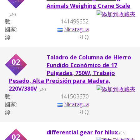
jun
Animals Weighing Crane Scale
(EN)
數:
141499652
國家:
Nicaragua
源:
RFQ
Taladro de Columna de Hierro
02
Fundido Económico de 17
jun
Pulgadas, 750W, Trabajo
Pesado, Alta Precisión para Madera,
220V/380V
(EN)
數:
141503670
國家:
Nicaragua
源:
RFQ
differential gear for hilux
(EN)
02