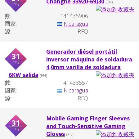
Changhe 33920-69J30
(EN)
may
數:
141435906
國家:
Nicaragua
源:
RFQ
Generador diésel portátil
31
inversor máquina de soldadura
may
4,0mm varilla de soldadura
6KW salida
(EN)
數:
141438557
國家:
Nicaragua
源:
RFQ
Mobile Gaming Finger Sleeves
31
and Touch-Sensitive Gaming
may
Gloves
(EN)