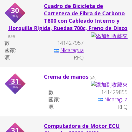
Cuadro de Bicicleta de
30
Carretera de Fibra de Carbono
may
T800 con Cableado Interno y
Horquilla Rígida, Ruedas 700c, Freno de Disco
(EN)
數:
141427957
國家:
Nicaragua
源:
RFQ
Crema de manos
(EN)
31
may
數:
141429855
國家:
Nicaragua
源:
RFQ
Computadora de Motor ECU
31