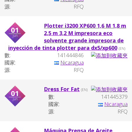
源:
RFQ
Plotter i3200 XP600 1,6 M 1,8 m
01
2,5 m 3,2 M impresora eco
jun
solvente grande impresora de
inyección de tinta plotter para dx5/xp600
(EN)
數:
141444846
國家:
Nicaragua
源:
RFQ
Dress For Fat
(EN)
01
數:
141445379
jun
國家:
Nicaragua
源:
RFQ
Máquina Prensa de Aceite