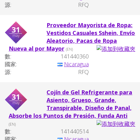
源:
RFQ
Proveedor Mayorista de Ropa:
31
Vestidos Casuales Sshein, Envío
may
Aleatorio, Pacas de Ropa
Nueva al por Mayor
(EN)
數:
141440360
國家:
Nicaragua
源:
RFQ
Cojín de Gel Refrigerante para
31
Asiento, Grueso, Grande,
may
Transpirable, Diseño de Panal,
Absorbe los Puntos de Presión, Funda Anti
(EN)
數:
141440514
國家:
Nicaragua