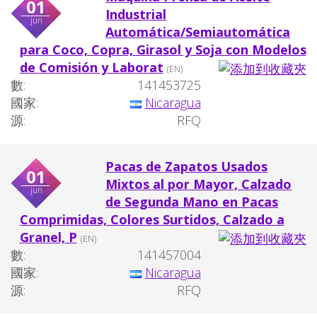
01
Industrial
jun
Automática/Semiautomática
para Coco, Copra, Girasol y Soja con Modelos
de Comisión y Laborat
(EN)
數:
141453725
國家:
Nicaragua
源:
RFQ
Pacas de Zapatos Usados
01
Mixtos al por Mayor, Calzado
jun
de Segunda Mano en Pacas
Comprimidas, Colores Surtidos, Calzado a
Granel, P
(EN)
數:
141457004
國家:
Nicaragua
源:
RFQ