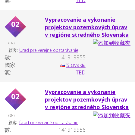
源:
TED
Vypracovanie a vykonanie
02
projektov pozemkových úprav
jul
v regióne stredného Slovenska
(EN)
顧客:
Úrad pre verejné obstarávanie
數:
141919955
國家:
Slovakia
源:
TED
Vypracovanie a vykonanie
02
projektov pozemkových úprav
jul
v regióne stredného Slovenska
(EN)
顧客:
Úrad pre verejné obstarávanie
數:
141919956