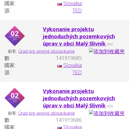
國家:
Slovakia
源:
TED
Vykonanie projektu
02
jednoduchých pozemkových
jul
úprav v obci Malý Slivník
(EN)
顧客:
Úrad pre verejné obstarávanie
數:
141919685
國家:
Slovakia
源:
TED
Vykonanie projektu
02
jednoduchých pozemkových
jul
úprav v obci Malý Slivník
(EN)
顧客:
Úrad pre verejné obstarávanie
數:
141919686
國家:
Slovakia