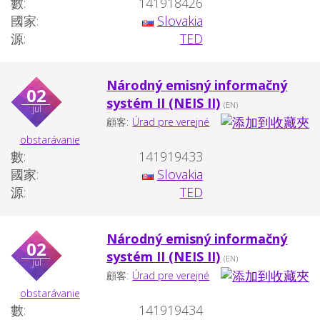
數:
141918426
國家:
Slovakia
源:
TED
Národný emisný informačný
02
systém II (NEIS II)
(EN)
jul
顧客:
Úrad pre verejné
obstarávanie
數:
141919433
國家:
Slovakia
源:
TED
Národný emisný informačný
02
systém II (NEIS II)
(EN)
jul
顧客:
Úrad pre verejné
obstarávanie
數:
141919434