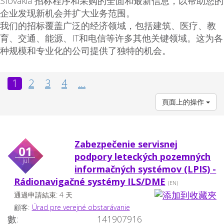
Slovakia 招标程序和采购的全面和最新信息，以帮助您的
企业发现新机会并扩大业务范围。
我们的招标覆盖广泛的经济领域，包括建筑、医疗、教
育、交通、能源、IT和电信等许多其他关键领域。这为各
种规模和专业化的公司提供了独特的机会。
1
2
3
4
...
頁面上的操作
Zabezpečenie servisnej
01
podpory leteckých pozemných
jul
informačných systémov (LPIS) -
Rádionavigačné systémy ILS/DME
(EN)
通過申請結束: 4 天
顧客:
Úrad pre verejné obstarávanie
數:
141907916