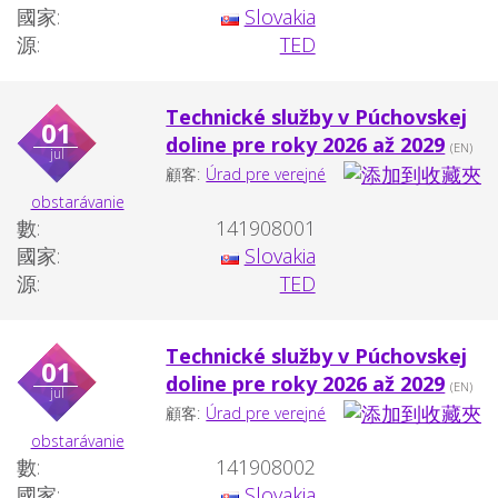
國家:
Slovakia
源:
TED
Technické služby v Púchovskej
01
doline pre roky 2026 až 2029
(EN)
jul
顧客:
Úrad pre verejné
obstarávanie
數:
141908001
國家:
Slovakia
源:
TED
Technické služby v Púchovskej
01
doline pre roky 2026 až 2029
(EN)
jul
顧客:
Úrad pre verejné
obstarávanie
數:
141908002
國家:
Slovakia