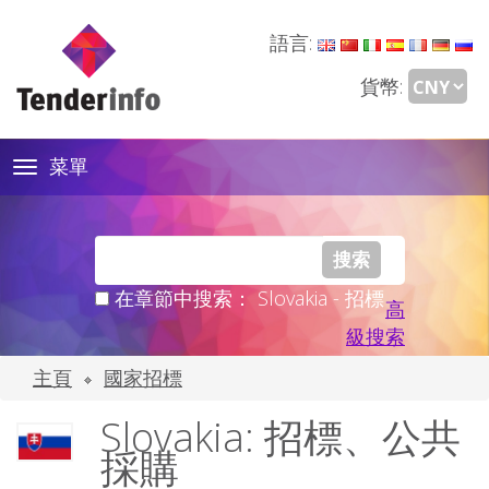
語言:
貨幣:
菜單
Toggle
navigation
在章節中搜索： Slovakia - 招標
高
級搜索
主頁
國家招標
Slovakia: 招標、公共
採購