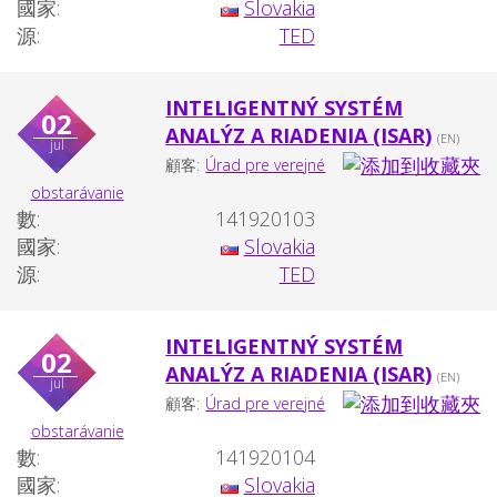
國家:
Slovakia
源:
TED
INTELIGENTNÝ SYSTÉM
02
ANALÝZ A RIADENIA (ISAR)
(EN)
jul
顧客:
Úrad pre verejné
obstarávanie
數:
141920103
國家:
Slovakia
源:
TED
INTELIGENTNÝ SYSTÉM
02
ANALÝZ A RIADENIA (ISAR)
(EN)
jul
顧客:
Úrad pre verejné
obstarávanie
數:
141920104
國家:
Slovakia