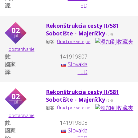
源:
TED
Rekonštrukcia cesty II/581
02
Sobotište - Majeríčky
(EN)
jul
顧客:
Úrad pre verejné
obstarávanie
數:
141919807
國家:
Slovakia
源:
TED
Rekonštrukcia cesty II/581
02
Sobotište - Majeríčky
(EN)
jul
顧客:
Úrad pre verejné
obstarávanie
數:
141919808
國家:
Slovakia