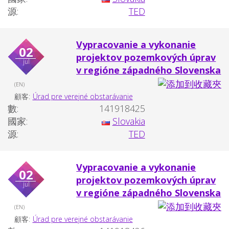
源:
TED
Vypracovanie a vykonanie
02
projektov pozemkových úprav
jul
v regióne západného Slovenska
(EN)
顧客:
Úrad pre verejné obstarávanie
數:
141918425
國家:
Slovakia
源:
TED
Vypracovanie a vykonanie
02
projektov pozemkových úprav
jul
v regióne západného Slovenska
(EN)
顧客:
Úrad pre verejné obstarávanie