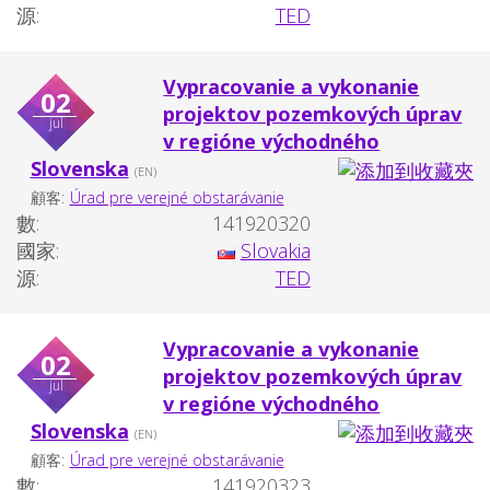
源:
TED
Vypracovanie a vykonanie
02
projektov pozemkových úprav
jul
v regióne východného
Slovenska
(EN)
顧客:
Úrad pre verejné obstarávanie
數:
141920320
國家:
Slovakia
源:
TED
Vypracovanie a vykonanie
02
projektov pozemkových úprav
jul
v regióne východného
Slovenska
(EN)
顧客:
Úrad pre verejné obstarávanie
數:
141920323