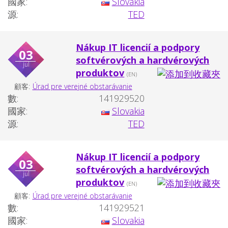
國家:
Slovakia
源:
TED
Nákup IT licencií a podpory
03
softvérových a hardvérových
jul
produktov
(EN)
顧客:
Úrad pre verejné obstarávanie
數:
141929520
國家:
Slovakia
源:
TED
Nákup IT licencií a podpory
03
softvérových a hardvérových
jul
produktov
(EN)
顧客:
Úrad pre verejné obstarávanie
數:
141929521
國家:
Slovakia