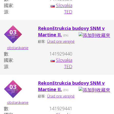
國家:
Slovakia
源:
TED
Rekonštrukcia budovy SNM v
03
Martine II.
(EN)
jul
顧客:
Úrad pre verejné
obstarávanie
數:
141929440
國家:
Slovakia
源:
TED
Rekonštrukcia budovy SNM v
03
Martine II.
(EN)
jul
顧客:
Úrad pre verejné
obstarávanie
數:
141929441