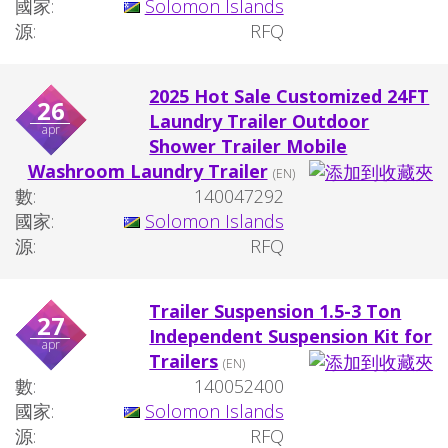
國家:
Solomon Islands
源:
RFQ
2025 Hot Sale Customized 24FT
26
Laundry Trailer Outdoor
apr
Shower Trailer Mobile
Washroom Laundry Trailer
(EN)
數:
140047292
國家:
Solomon Islands
源:
RFQ
Trailer Suspension 1.5-3 Ton
27
Independent Suspension Kit for
apr
Trailers
(EN)
數:
140052400
國家:
Solomon Islands
源:
RFQ