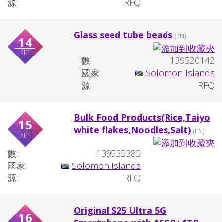
源:
RFQ
Glass seed tube beads
(EN)
14
apr
數:
139520142
國家:
Solomon Islands
源:
RFQ
Bulk Food Products(Rice,Taiyo
15
white flakes,Noodles,Salt)
(EN)
apr
數:
139535385
國家:
Solomon Islands
源:
RFQ
Original S25 Ultra 5G
16