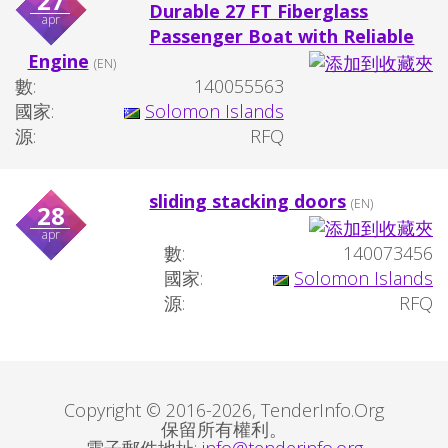
27
Durable 27 FT Fiberglass
apr
Passenger Boat with Reliable
Engine
(EN)
數:
140055563
國家:
Solomon Islands
源:
RFQ
sliding stacking doors
(EN)
28
apr
數:
140073456
國家:
Solomon Islands
源:
RFQ
Copyright © 2016-2026, TenderInfo.Org
保留所有權利。