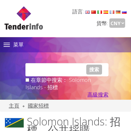
語言:
貨幣:
菜單
Toggle
navigation
在章節中搜索： Solomon
Islands - 招標
高級搜索
主頁
國家招標
Solomon Islands: 招
標、公共採購