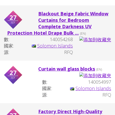
Blackout Beige Fabric Window
27
Curtains for Bedroom
apr
Complete Darkness UV
Protection Hotel Drape Bulk ...
(EN)
數:
140054268
國家:
Solomon Islands
源:
RFQ
Curtain wall glass blocks
(EN)
27
apr
數:
140054997
國家:
Solomon Islands
源:
RFQ
Factory Direct High-Quality