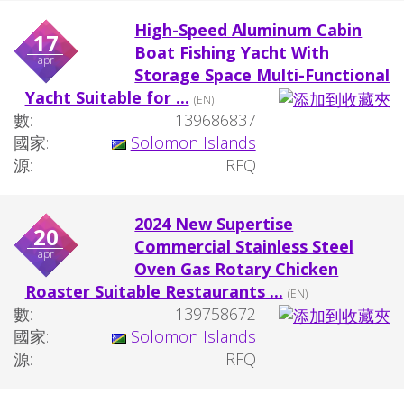
High-Speed Aluminum Cabin
17
Boat Fishing Yacht With
apr
Storage Space Multi-Functional
Yacht Suitable for ...
(EN)
數:
139686837
國家:
Solomon Islands
源:
RFQ
2024 New Supertise
20
Commercial Stainless Steel
apr
Oven Gas Rotary Chicken
Roaster Suitable Restaurants ...
(EN)
數:
139758672
國家:
Solomon Islands
源:
RFQ