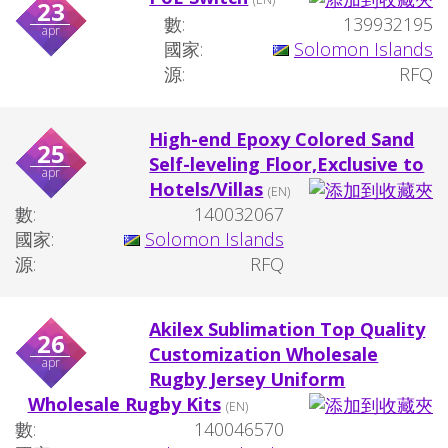
23
數:
139932195
apr
國家:
Solomon Islands
源:
RFQ
High-end Epoxy Colored Sand
25
Self-leveling Floor,Exclusive to
apr
Hotels/Villas
(EN)
數:
140032067
國家:
Solomon Islands
源:
RFQ
Akilex Sublimation Top Quality
26
Customization Wholesale
apr
Rugby Jersey Uniform
Wholesale Rugby Kits
(EN)
數:
140046570