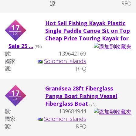
源:
RFQ
Hot Sell Fishing Kayak Plastic
17
Single Paddle Canoe Sit on Top
apr
Cheap Price Touring Kayak for
Sale 25 ...
(EN)
數:
139642169
國家:
Solomon Islands
源:
RFQ
Grandsea 28ft Fiberglass
17
Panga Boat Fishing Vessel
apr
Fiberglass Boat
(EN)
數:
139684944
國家:
Solomon Islands
源:
RFQ