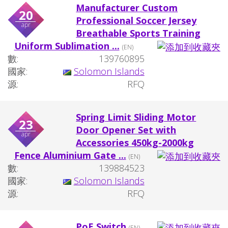
Manufacturer Custom
20
Professional Soccer Jersey
apr
Breathable Sports Training
Uniform Sublimation ...
(EN)
數:
139760895
國家:
Solomon Islands
源:
RFQ
Spring Limit Sliding Motor
23
Door Opener Set with
apr
Accessories 450kg-2000kg
Fence Aluminium Gate ...
(EN)
數:
139884523
國家:
Solomon Islands
源:
RFQ
PoE Switch
(EN)