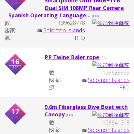
Smartphone with 16GB+1TB
apr
Dual SIM 108MP Rear Camera
Spanish Operating Language...
(EN)
數:
139628778
國家:
Solomon Islands
源:
RFQ
PP Twine Baler rope
(EN)
16
apr
數:
139629939
國家:
Solomon Islands
源:
RFQ
9.6m Fiberglass Dive Boat with
17
Canopy
(EN)
apr
數:
139641318
國家:
Solomon Islands