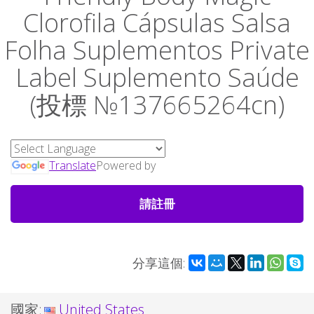
Clorofila Cápsulas Salsa
Folha Suplementos Private
Label Suplemento Saúde
(投標 №137665264cn)
Translate
Powered by
請註冊
分享這個:
國家:
United States