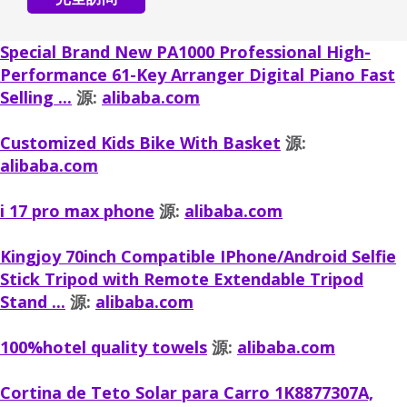
Special Brand New PA1000 Professional High-
Performance 61-Key Arranger Digital Piano Fast
Selling ...
源:
alibaba.com
Customized Kids Bike With Basket
源:
alibaba.com
i 17 pro max phone
源:
alibaba.com
Kingjoy 70inch Compatible IPhone/Android Selfie
Stick Tripod with Remote Extendable Tripod
Stand ...
源:
alibaba.com
100%hotel quality towels
源:
alibaba.com
Cortina de Teto Solar para Carro 1K8877307A,