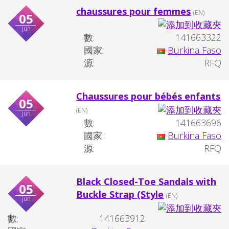
chaussures pour femmes
(EN)
05
jun
數:
141663322
國家:
Burkina Faso
源:
RFQ
Chaussures pour bébés enfants
05
(EN)
jun
數:
141663696
國家:
Burkina Faso
源:
RFQ
Black Closed-Toe Sandals with
05
Buckle Strap (Style
(EN)
jun
數:
141663912