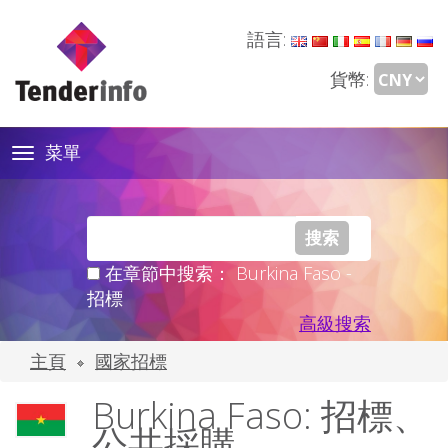
語言:
貨幣:
菜單
Toggle
navigation
在章節中搜索： Burkina Faso -
招標
高級搜索
主頁
國家招標
Burkina Faso: 招標、
公共採購