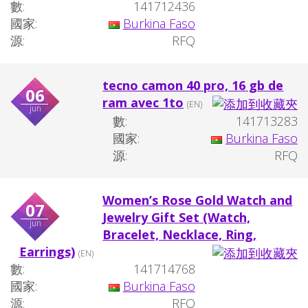
數:
141712436
國家:
Burkina Faso
源:
RFQ
tecno camon 40 pro, 16 gb de
06
ram avec 1to
(EN)
jun
數:
141713283
國家:
Burkina Faso
源:
RFQ
Women’s Rose Gold Watch and
07
Jewelry Gift Set (Watch,
jun
Bracelet, Necklace, Ring,
Earrings)
(EN)
數:
141714768
國家:
Burkina Faso
源:
RFQ