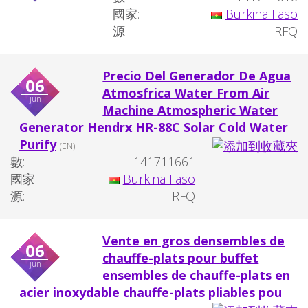
國家:
Burkina Faso
源:
RFQ
Precio Del Generador De Agua
06
Atmosfrica Water From Air
jun
Machine Atmospheric Water
Generator Hendrx HR-88C Solar Cold Water
Purify
(EN)
數:
141711661
國家:
Burkina Faso
源:
RFQ
Vente en gros densembles de
06
chauffe-plats pour buffet
jun
ensembles de chauffe-plats en
acier inoxydable chauffe-plats pliables pou