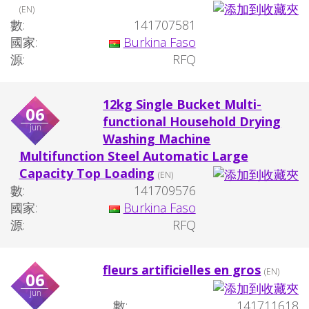
(EN)
數:
141707581
國家:
Burkina Faso
源:
RFQ
12kg Single Bucket Multi-
06
functional Household Drying
jun
Washing Machine
Multifunction Steel Automatic Large
Capacity Top Loading
(EN)
數:
141709576
國家:
Burkina Faso
源:
RFQ
fleurs artificielles en gros
(EN)
06
jun
數:
141711618