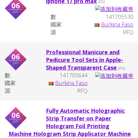
iphone 17 pro max
(EN)
06
jun
數:
141705530
國家:
Burkina Faso
源:
RFQ
Professional Manicure and
06
Pedicure Tool Sets in Apple-
jun
Shaped Transparent Case
(EN)
數:
141705644
國家:
Burkina Faso
源:
RFQ
Fully Automatic Holographic
06
Strip Transfer on Paper
jun
Hologram Foil Printing
Machine Hologram Strip Applicator Machine