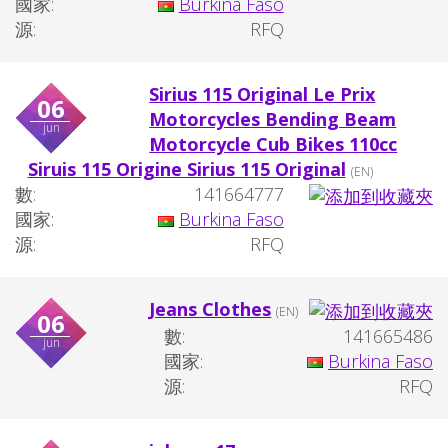
國家:
Burkina Faso
源:
RFQ
Sirius 115 Original Le Prix
06
Motorcycles Bending Beam
jun
Motorcycle Cub Bikes 110cc
Siruis 115 Origine Sirius 115 Original
(EN)
數:
141664777
國家:
Burkina Faso
源:
RFQ
Jeans Clothes
(EN)
06
數:
141665486
jun
國家:
Burkina Faso
源:
RFQ