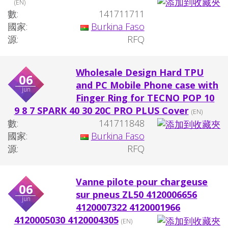
(EN)
數:
141711711
國家:
Burkina Faso
源:
RFQ
Wholesale Design Hard TPU
06
and PC Mobile Phone case with
jun
Finger Ring for TECNO POP 10
9 8 7 SPARK 40 30 20C PRO PLUS Cover
(EN)
數:
141711848
國家:
Burkina Faso
源:
RFQ
Vanne pilote pour chargeuse
06
sur pneus ZL50 4120006656
jun
4120007322 4120001966
4120005030 4120004305
(EN)