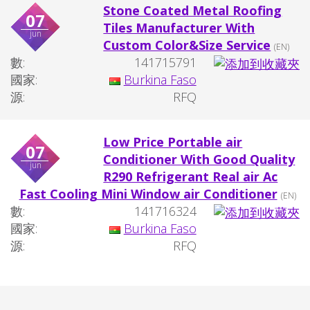
Stone Coated Metal Roofing
07
Tiles Manufacturer With
jun
Custom Color&Size Service
(EN)
數:
141715791
國家:
Burkina Faso
源:
RFQ
Low Price Portable air
07
Conditioner With Good Quality
jun
R290 Refrigerant Real air Ac
Fast Cooling Mini Window air Conditioner
(EN)
數:
141716324
國家:
Burkina Faso
源:
RFQ