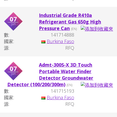
Industrial Grade R410a
07
Refrigerant Gas 650g High
jun
Pressure Can
(EN)
數:
141714888
國家:
Burkina Faso
源:
RFQ
Admt-300S-X 3D Touch
07
Portable Water Finder
jun
Detector Groundwater
Detector (100/200/300m)
(EN)
數:
141715193
國家:
Burkina Faso
源:
RFQ