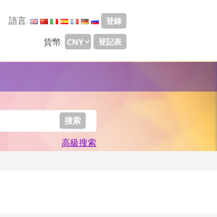
語言:
登錄
貨幣:
登記表
高級搜索