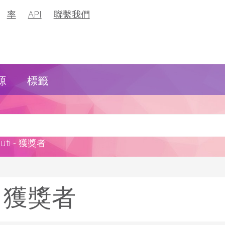
率
API
聯繫我們
源
標籤
ti - 獲獎者
i: 獲獎者