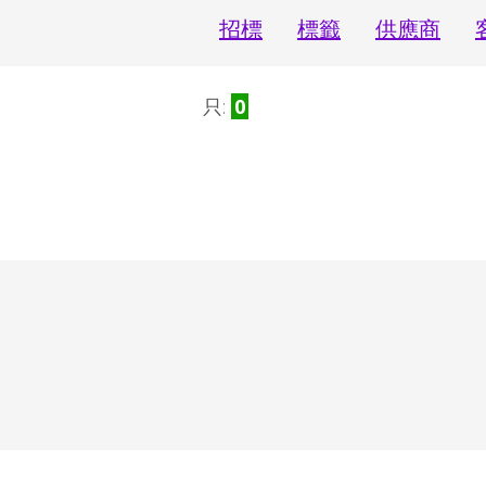
招標
標籤
供應商
只:
0