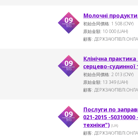
Молочні продукти 
09
初始合同價格:
1 508
(CNY)
feb
原始金額:
10 000
(
UAH
)
顧客:
ДЕРЖЗАКУПІВЛІ.ОНЛ
Клінічна практика 
09
серцево-судинної 
feb
初始合同價格:
2 013
(CNY)
原始金額:
13 349
(
UAH
)
顧客:
ДЕРЖЗАКУПІВЛІ.ОНЛ
Послуги по заправ
09
021-2015 -50310000
feb
техніки")
(UA)
顧客:
ДЕРЖЗАКУПІВЛІ.ОНЛ