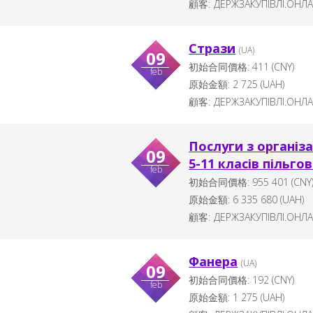
顧客:
ДЕРЖЗАКУПІВЛІ.ОНЛ
Стрази
(UA)
09
初始合同價格:
411
(CNY)
feb
原始金額:
2 725
(
UAH
)
顧客:
ДЕРЖЗАКУПІВЛІ.ОНЛ
Послуги з організа
09
5-11 класів пільгов
feb
初始合同價格:
955 401
(CNY
原始金額:
6 335 680
(
UAH
)
顧客:
ДЕРЖЗАКУПІВЛІ.ОНЛ
Фанера
(UA)
09
初始合同價格:
192
(CNY)
feb
原始金額:
1 275
(
UAH
)