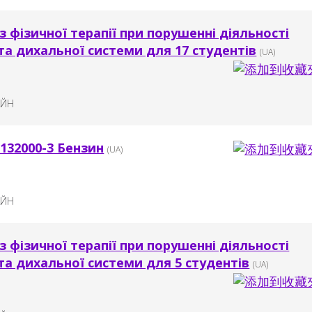
з фізичної терапії при порушенні діяльності
та дихальної системи для 17 студентів
(UA)
АЙН
9132000-3 Бензин
(UA)
АЙН
з фізичної терапії при порушенні діяльності
та дихальної системи для 5 студентів
(UA)