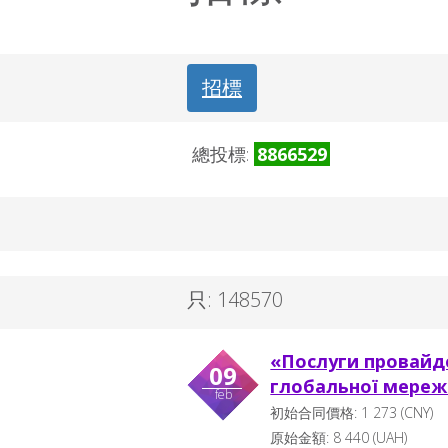
招標
總投標:
8866529
只: 148570
«Послуги провайд
09
глобальної мережі
feb
初始合同價格:
1 273
(CNY)
原始金額:
8 440
(
UAH
)