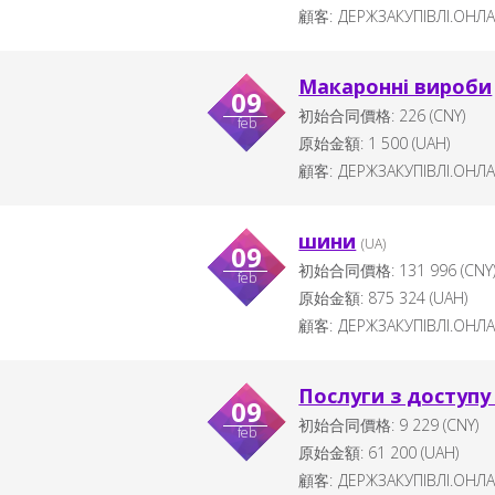
顧客:
ДЕРЖЗАКУПІВЛІ.ОНЛ
Макаронні вироби
09
初始合同價格:
226
(CNY)
feb
原始金額:
1 500
(
UAH
)
顧客:
ДЕРЖЗАКУПІВЛІ.ОНЛ
шини
(UA)
09
初始合同價格:
131 996
(CNY
feb
原始金額:
875 324
(
UAH
)
顧客:
ДЕРЖЗАКУПІВЛІ.ОНЛ
Послуги з доступу
09
初始合同價格:
9 229
(CNY)
feb
原始金額:
61 200
(
UAH
)
顧客:
ДЕРЖЗАКУПІВЛІ.ОНЛ