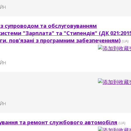
АЙН
 з супроводом та обслуговуванням
истеми "Зарплата" та "Стипендія" (ДК 021:201
уги, пов’язані з програмним забезпеченням)
(UA)
АЙН
АЙН
вування та ремонт службового автомобіля
(UA)