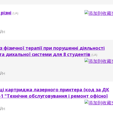
різні
(UA)
АЙН
з фізичної терапії при порушенні діяльності
та дихальної системи для 8 студентів
(UA)
АЙН
ці картриджа лазерного принтера (код за ДК
 -1 "Технічне обслуговування і ремонт офісної
АЙН