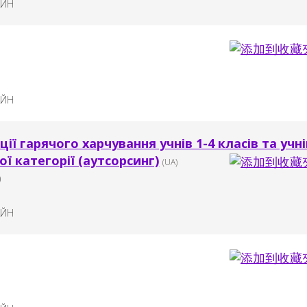
АЙН
АЙН
ції гарячого харчування учнів 1-4 класів та учні
ої категорії (аутсорсинг)
(UA)
)
АЙН