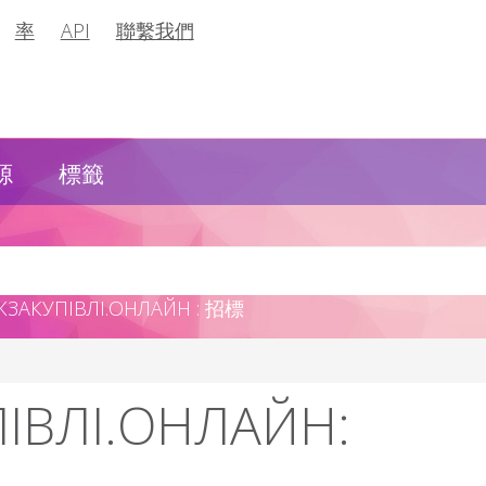
率
API
聯繫我們
源
標籤
КУПІВЛІ.ОНЛАЙН : 招標
ІВЛІ.ОНЛАЙН: