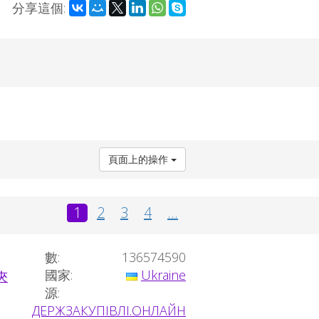
分享這個:
頁面上的操作
1
2
3
4
...
數:
136574590
國家:
Ukraine
源:
ДЕРЖЗАКУПІВЛІ.ОНЛАЙН