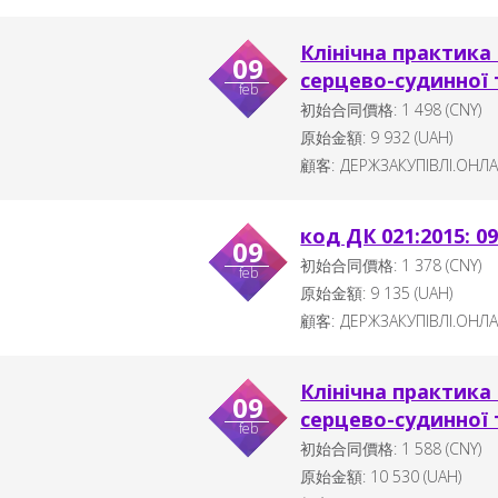
Клінічна практика 
09
серцево-судинної 
feb
初始合同價格:
1 498
(CNY)
原始金額:
9 932
(
UAH
)
顧客:
ДЕРЖЗАКУПІВЛІ.ОНЛ
код ДК 021:2015: 0
09
初始合同價格:
1 378
(CNY)
feb
原始金額:
9 135
(
UAH
)
顧客:
ДЕРЖЗАКУПІВЛІ.ОНЛ
Клінічна практика 
09
серцево-судинної 
feb
初始合同價格:
1 588
(CNY)
原始金額:
10 530
(
UAH
)