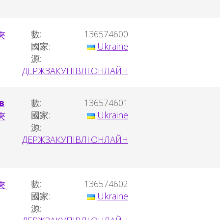
數:
136574600
國家:
Ukraine
源:
ДЕРЖЗАКУПІВЛІ.ОНЛАЙН
в
數:
136574601
國家:
Ukraine
源:
ДЕРЖЗАКУПІВЛІ.ОНЛАЙН
數:
136574602
國家:
Ukraine
源: