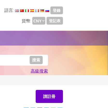
語言:
登錄
貨幣:
登記表
高級搜索
請註冊