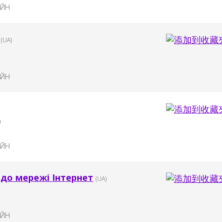
АЙН
(UA)
АЙН
)
АЙН
 до мережі Інтернет
(UA)
АЙН