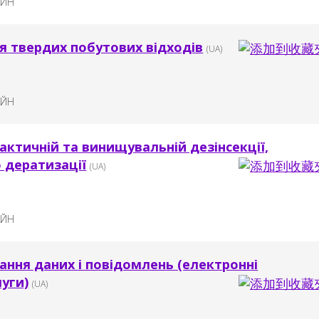
АЙН
я твердих побутових відходів
(UA)
АЙН
актичній та винищувальній дезінсекції,
о дератизації
(UA)
АЙН
ання даних і повідомлень (електронні
луги)
(UA)