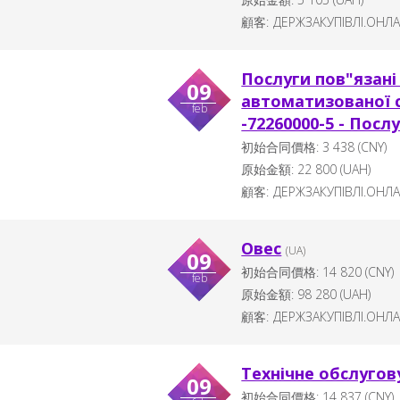
顧客:
ДЕРЖЗАКУПІВЛІ.ОНЛ
Послуги пов"язані
09
автоматизованої с
feb
-72260000-5 - Посл
初始合同價格:
3 438
(CNY)
原始金額:
22 800
(
UAH
)
顧客:
ДЕРЖЗАКУПІВЛІ.ОНЛ
Овес
(UA)
09
初始合同價格:
14 820
(CNY)
feb
原始金額:
98 280
(
UAH
)
顧客:
ДЕРЖЗАКУПІВЛІ.ОНЛ
Технічне обслуго
09
初始合同價格:
14 837
(CNY)