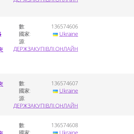
數:
136574606
5
國家:
Ukraine
源:
ДЕРЖЗАКУПІВЛІ.ОНЛАЙН
數:
136574607
國家:
Ukraine
源:
ДЕРЖЗАКУПІВЛІ.ОНЛАЙН
數:
136574608
國家:
Ukraine