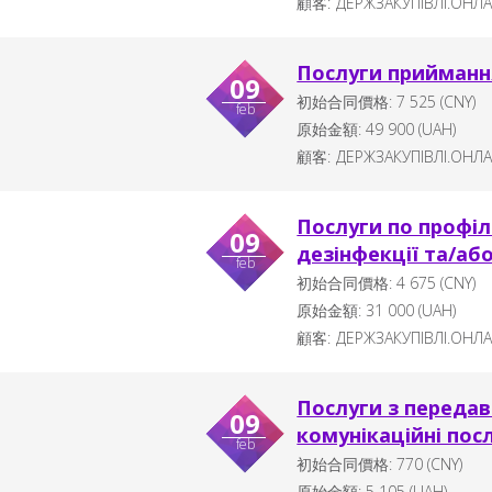
顧客:
ДЕРЖЗАКУПІВЛІ.ОНЛ
Послуги прийманн
09
初始合同價格:
7 525
(CNY)
feb
原始金額:
49 900
(
UAH
)
顧客:
ДЕРЖЗАКУПІВЛІ.ОНЛ
Послуги по профіл
09
дезінфекції та/аб
feb
初始合同價格:
4 675
(CNY)
原始金額:
31 000
(
UAH
)
顧客:
ДЕРЖЗАКУПІВЛІ.ОНЛ
Послуги з передав
09
комунікаційні пос
feb
初始合同價格:
770
(CNY)
原始金額:
5 105
(
UAH
)